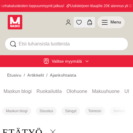
arhakalusteiden loppuunmyynti jatkuu!
Uutiskirjeen tilaajille 20€ alennus yli 10
Menu
Valitse myymälä
Etusivu
/
Artikkelit
/
Ajankohtaista
Maskun blogi
Ruokailutila
Olohuone
Makuuhuone
Ulko
Maskun blogi
Sisustus
Sängyt
Toimisto
Sohvat
ETÄTYÖ
Takaisin