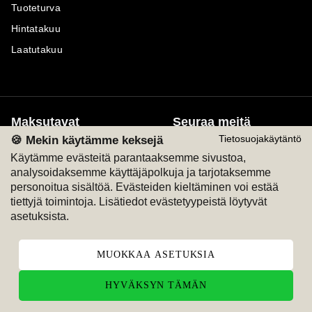
Tuoteturva
Hintatakuu
Laatutakuu
Maksutavat
Seuraa meitä
🍪 Mekin käytämme keksejä
Tietosuojakäytäntö
Käytämme evästeitä parantaaksemme sivustoa,
M
A
SKU
M
A
SKU
T
ili
L
a
s
ku
analysoidaksemme käyttäjäpolkuja ja tarjotaksemme
personoitua sisältöä. Evästeiden kieltäminen voi estää
tiettyjä toimintoja. Lisätiedot evästetyypeistä löytyvät
asetuksista.
MUOKKAA ASETUKSIA
HYVÄKSYN TÄMÄN