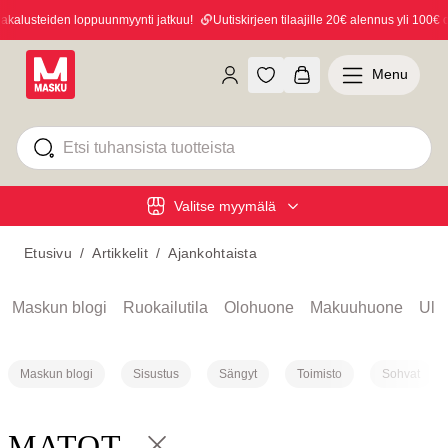
alusteiden loppuunmyynti jatkuu!
Uutiskirjeen tilaajille 20€ alennus yli 100€ os
Menu
Valitse myymälä
Etusivu
/
Artikkelit
/
Ajankohtaista
Maskun blogi
Ruokailutila
Olohuone
Makuuhuone
Ulko
Maskun blogi
Sisustus
Sängyt
Toimisto
Sohvat
MATOT
Takaisin