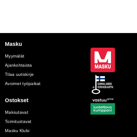
ostopäällikkömme
Anni
olisi entistäkin helpompaa.
Turmanin
vinkit.
Masku
Myymälät
Ajankohtaista
Tilaa uutiskirje
Avoimet työpaikat
Ostokset
Maksutavat
Toimitustavat
Masku Klubi