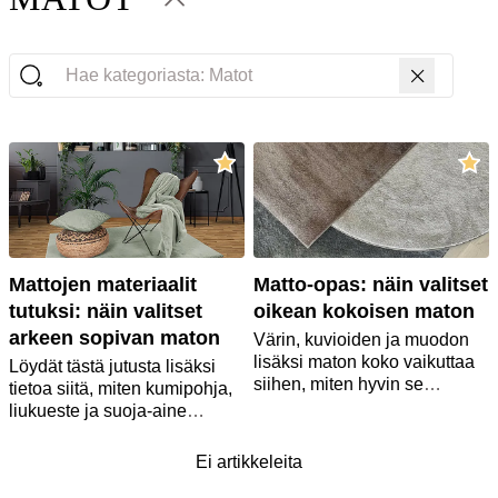
Hae kategoriasta: Matot
Mattojen materiaalit
Matto-opas: näin valitset
tutuksi: näin valitset
oikean kokoisen maton
arkeen sopivan maton
Värin, kuvioiden ja muodon
lisäksi maton koko vaikuttaa
Löydät tästä jutusta lisäksi
siihen, miten hyvin se
tietoa siitä, miten kumipohja,
sulautuu osaksi muuta
liukueste ja suoja-aine
sisustusta. Olemme koonneet
helpottavat elämää
avuksesi oppaan oikean
käytännön tasolla. Mukana
Ei artikkeleita
mattokoon valintaan, jotta
ovat myös matot tuntevan
sopivan maton löytäminen