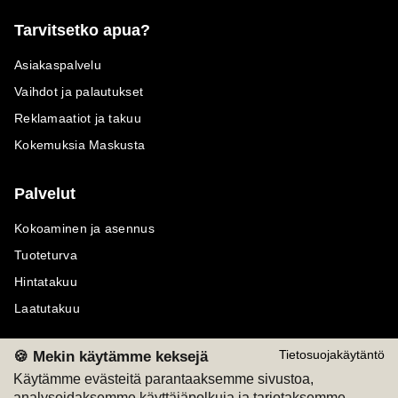
Tarvitsetko apua?
Asiakaspalvelu
Vaihdot ja palautukset
Reklamaatiot ja takuu
Kokemuksia Maskusta
Palvelut
Kokoaminen ja asennus
Tuoteturva
Hintatakuu
Laatutakuu
🍪 Mekin käytämme keksejä
Tietosuojakäytäntö
Käytämme evästeitä parantaaksemme sivustoa,
analysoidaksemme käyttäjäpolkuja ja tarjotaksemme