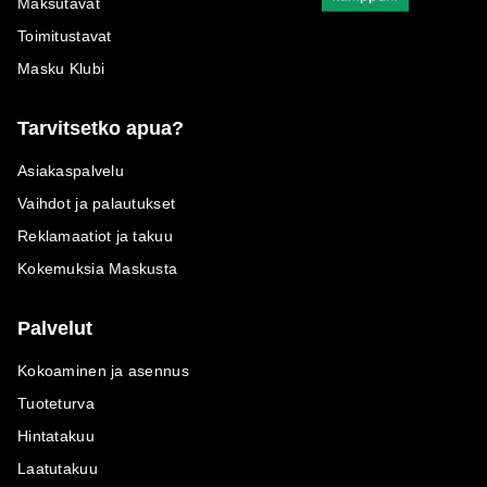
Maksutavat
Omnibus-direktiivistä ja
Toimitustavat
kuluttajansuojasääntelystä
sekä Maskun avoimesta
Masku Klubi
hinnoittelusta.
Tarvitsetko apua?
Asiakaspalvelu
Vaihdot ja palautukset
Reklamaatiot ja takuu
Kokemuksia Maskusta
Palvelut
Kokoaminen ja asennus
Tuoteturva
Hintatakuu
Laatutakuu