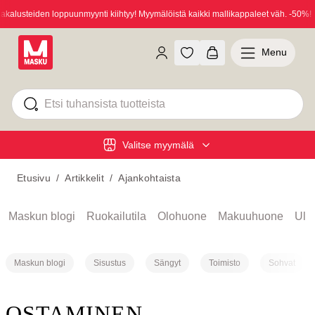
alusteiden loppuunmyynti kiihtyy! Myymälöistä kaikki mallikappaleet väh. -50%!
Menu
Valitse myymälä
Etusivu
/
Artikkelit
/
Ajankohtaista
Maskun blogi
Ruokailutila
Olohuone
Makuuhuone
Ulko
Maskun blogi
Sisustus
Sängyt
Toimisto
Sohvat
OSTAMINEN