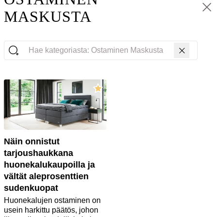
Ta
MASKUSTA
Hae kategoriasta: Ostaminen Maskusta
Näin onnistut
tarjoushaukkana
huonekalukaupoilla ja
vältät aleprosenttien
sudenkuopat
Huonekalujen ostaminen on
usein harkittu päätös, johon