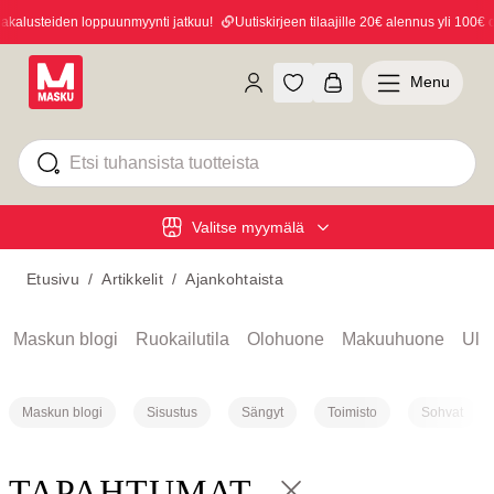
alusteiden loppuunmyynti jatkuu!
Uutiskirjeen tilaajille 20€ alennus yli 100€ os
Menu
Valitse myymälä
Etusivu
/
Artikkelit
/
Ajankohtaista
Maskun blogi
Ruokailutila
Olohuone
Makuuhuone
Ulko
Maskun blogi
Sisustus
Sängyt
Toimisto
Sohvat
TAPAHTUMAT
Takaisin