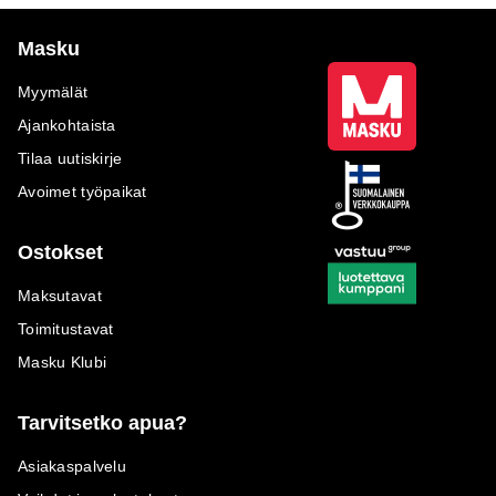
kärkeen ovat nousseet Talvik-
ruokaryhmä ja Kyoto-
moduulisohva. Uutuutena
Masku
Maskuihin rantautunut Nest &
Living on messukävijöille
Myymälät
kuin lämmin halaus
Ajankohtaista
kodikkuudellaan. Nest &
Living mukailee ilmeeltään
Tilaa uutiskirje
täysin sitä mitä löydät myös
Avoimet työpaikat
messukodeista.
Ostokset
Maksutavat
Toimitustavat
Masku Klubi
Tarvitsetko apua?
Asiakaspalvelu