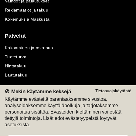
Vaihdot ja palautukset
Reklamaatiot ja takuu
Kokemuksia Maskusta
Palvelut
Kokoaminen ja asennus
Tuoteturva
Hintatakuu
Laatutakuu
🍪 Mekin käytämme keksejä
Tietosuojakäytäntö
Käytämme evästeitä parantaaksemme sivustoa,
analysoidaksemme käyttäjäpolkuja ja tarjotaksemme
Maksutavat
Seuraa meitä
personoitua sisältöä. Evästeiden kieltäminen voi estää
tiettyjä toimintoja. Lisätiedot evästetyypeistä löytyvät
M
A
SKU
M
A
SKU
asetuksista.
T
ili
L
a
s
ku