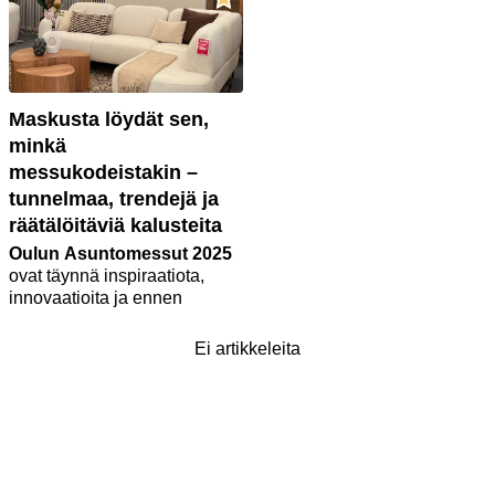
mihin suuntaan asuminen,
Habitare-messujen
sisustaminen ja ihmisten
erikoisedut ovat saatavilla
odotukset ovat kehittymässä.
myös kaikista myymälöistä ja
verkkokaupasta. Nämä edut
kannattaa hyödyntää.
Maskusta löydät sen,
Tervetuloa uusitulle
minkä
messusosastollemme 6p80.
messukodeistakin –
tunnelmaa, trendejä ja
räätälöitäviä kalusteita
Oulun Asuntomessut 2025
ovat täynnä inspiraatiota,
innovaatioita ja ennen
kaikkea sitä kuuluisaa
kodin
tuntua
.
Ei artikkeleita
Masku on messuilla mukana
näyttävällä osastolla, joka ei
ole jäänyt huomaamatta –
upeat Pohjanmaan kalusteen
uutuudet kiinnostavat
messukävijöitä ja selkeästi