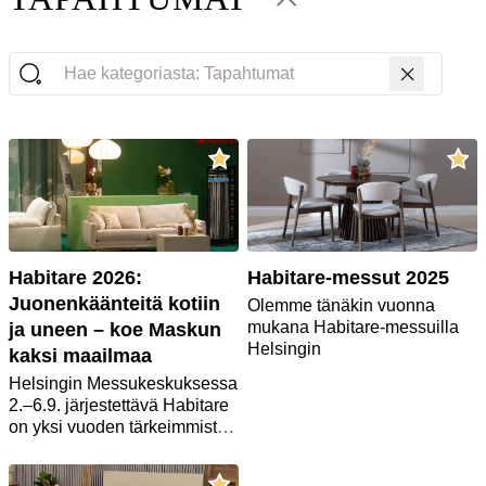
Hae kategoriasta: Tapahtumat
Habitare 2026:
Habitare-messut 2025
Juonenkäänteitä kotiin
Olemme tänäkin vuonna
mukana Habitare-messuilla
ja uneen – koe Maskun
Helsingin
kaksi maailmaa
messukeskuksessa.
Helsingin Messukeskuksessa
Messuilla on tarjolla
2.–6.9. järjestettävä Habitare
tuotteiden erikoiseriä mutta
on yksi vuoden tärkeimmistä
vain rajoitettu määrä, näiden
sisustusalan tapahtumista
kanssa kannattaa toimia
Suomessa. Se paljastaa,
nopeasti.