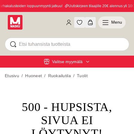
hakalusteiden loppuunmyynti jatkuu!
Uutiskirjeen tilaajille 20€ alennus yli 100€
Menu
Valitse myymälä
Etusivu
/
Huoneet
/
Ruokailutila
/
Tuolit
500 - HUPSISTA,
SIVUA EI
LÖYTYNYT!