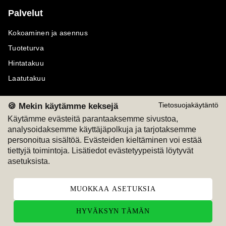
Palvelut
Kokoaminen ja asennus
Tuoteturva
Hintatakuu
Laatutakuu
🍪 Mekin käytämme keksejä
Tietosuojakäytäntö
Käytämme evästeitä parantaaksemme sivustoa,
analysoidaksemme käyttäjäpolkuja ja tarjotaksemme
Maksutavat
Seuraa meitä
personoitua sisältöä. Evästeiden kieltäminen voi estää
tiettyjä toimintoja. Lisätiedot evästetyypeistä löytyvät
M
A
SKU
M
A
SKU
asetuksista.
T
ili
L
a
s
ku
MUOKKAA ASETUKSIA
HYVÄKSYN TÄMÄN