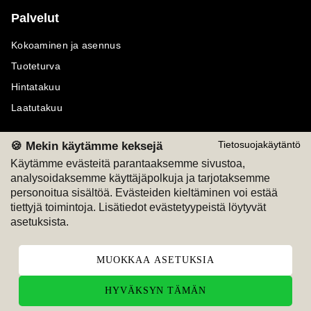
Palvelut
Kokoaminen ja asennus
Tuoteturva
Hintatakuu
Laatutakuu
🍪 Mekin käytämme keksejä
Tietosuojakäytäntö
Käytämme evästeitä parantaaksemme sivustoa,
analysoidaksemme käyttäjäpolkuja ja tarjotaksemme
Maksutavat
Seuraa meitä
personoitua sisältöä. Evästeiden kieltäminen voi estää
tiettyjä toimintoja. Lisätiedot evästetyypeistä löytyvät
M
A
SKU
M
A
SKU
asetuksista.
T
ili
L
a
s
ku
MUOKKAA ASETUKSIA
HYVÄKSYN TÄMÄN