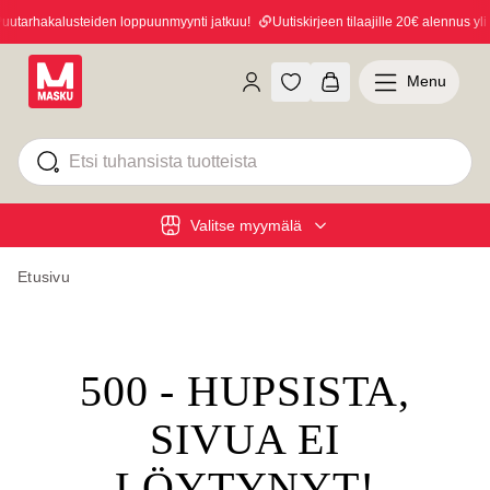
tarhakalusteiden loppuunmyynti jatkuu!
Uutiskirjeen tilaajille 20€ alennus yli 
Menu
Valitse myymälä
Etusivu
500 - HUPSISTA,
SIVUA EI
LÖYTYNYT!