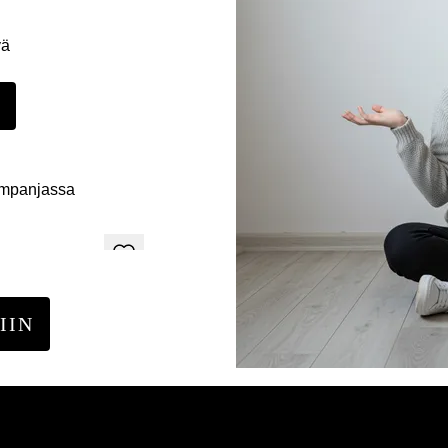
yä
E
ampanjassa
IIN