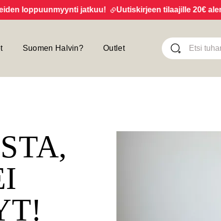
n loppuunmyynti jatkuu!
Uutiskirjeen tilaajille 20€ alennu
t
Suomen Halvin?
Outlet
ISTA,
EI
YT!