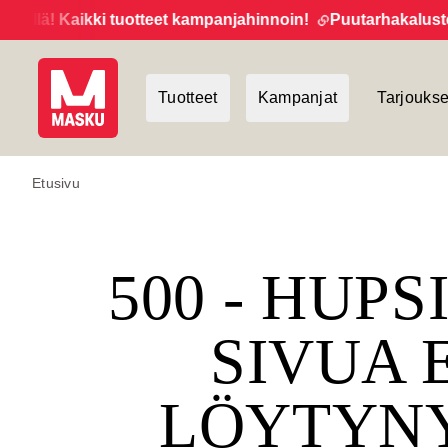
ä! Kaikki tuotteet kampanjahinnoin!
Puutarhakalusteide
Tuotteet
Kampanjat
Tarjoukse
Etusivu
500 - HUPS
SIVUA 
LÖYTYN