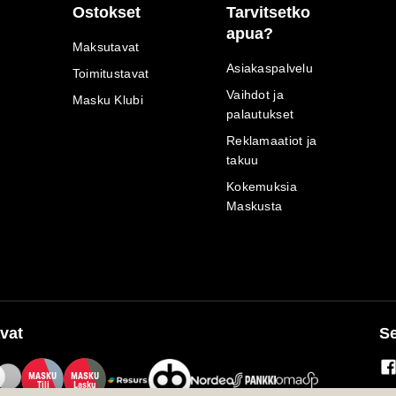
Ostokset
Tarvitsetko
apua?
Maksutavat
Asiakaspalvelu
Toimitustavat
Vaihdot ja
Masku Klubi
palautukset
Reklamaatiot ja
takuu
Kokemuksia
Maskusta
vat
Se
M
A
SKU
M
A
SKU
T
ili
L
a
s
ku