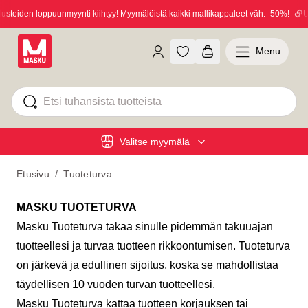
teiden loppuunmyynti kiihtyy! Myymälöistä kaikki mallikappaleet väh. -50%!
Uut
Menu
Valitse myymälä
Etusivu
/
Tuoteturva
MASKU TUOTETURVA
Masku Tuoteturva takaa sinulle pidemmän takuuajan
tuotteellesi ja turvaa tuotteen rikkoontumisen. Tuoteturva
on järkevä ja edullinen sijoitus, koska se mahdollistaa
täydellisen 10 vuoden turvan tuotteellesi.
Masku Tuoteturva kattaa tuotteen korjauksen tai