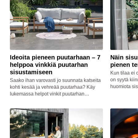
Ideoita pieneen puutarhaan – 7
Näin sisu
helppoa vinkkiä puutarhan
pienen te
sisustamiseen
Kun tilaa ei 
on syytä kii
Saako ihan varovasti jo suunnata katseita
huomiota sis
kohti kesää ja vehreää puutarhaa? Käy
kalustevalint
lukemassa helpot vinkit puutarhan
parvekkeesta
sisustamiseen Maskun blogista!
kesäkeitaan,
Lue Maskun b
ulkotilojen 