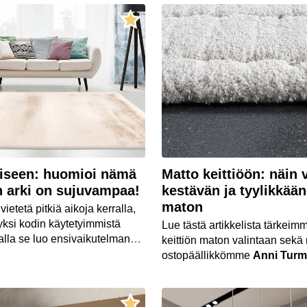
assa hurisee tuuletin.
suhteessa patjaan ja materiaa
eiseen: huomioi nämä
Matto keittiöön: näin v
in arki on sujuvampaa!
kestävän ja tyylikkään
maton
vietetä pitkiä aikoja kerralla,
yksi kodin käytetyimmistä
Lue tästä artikkelista tärkeimm
malla se luo ensivaikutelman
keittiön maton valintaan sek
 tila, jonka kohtaat
ostopäällikkömme
Anni Tur
i ja viimeiseksi, kun lähdet
suosittelee.