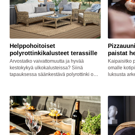
Helppohoitoiset
Pizzauuni
polyrottinkikalusteet terassille
paistat h
Arvostatko vaivattomuutta ja hyvää
Kaipaisitko 
kestokykyä ulkokalusteissa? Siinä
omalle kotip
tapauksessa säänkestävä polyrottinki on
luksusta ark
mainio valinta sinulle! Polyrottingista
välimerelli
valmistettuja puutarhakalusteita ei tarvitse
blogistamme 
huoltaa ja puunata, vaan ne ovat
valmistamis
helppohoitoisia ratkaisuja myös avonaisiin
ulkotiloihin.