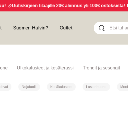
laajille 20€ alennus yli 100€ ostoksista! Tilaa uutiskirje TÄS
t
Suomen Halvin?
Outlet
one
Ulkokalusteet ja kesäterassi
Trendit ja sesongit
ohvat
Nojatuolit
Kesäkalusteet
Lastenhuone
Moot