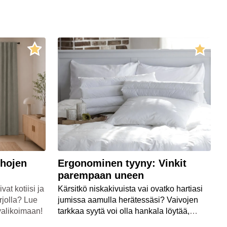
rhojen
Ergonominen tyyny: Vinkit
parempaan uneen
vat kotiisi ja
Kärsitkö niskakivuista vai ovatko hartiasi
arjolla? Lue
jumissa aamulla herätessäsi? Vaivojen
ovalikoimaan!
tarkkaa syytä voi olla hankala löytää,
mutta usein syynä voi olla käyttämäsi