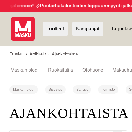
utarhakalusteiden loppuunmyynti jatkuu!
Uutiskirjeen ti
Tuotteet
Kampanjat
Tarjoukse
Etusivu
/
Artikkelit
/
Ajankohtaista
Maskun blogi
Ruokailutila
Olohuone
Makuuhu
Maskun blogi
Sisustus
Sängyt
Toimisto
S
AJANKOHTAISTA