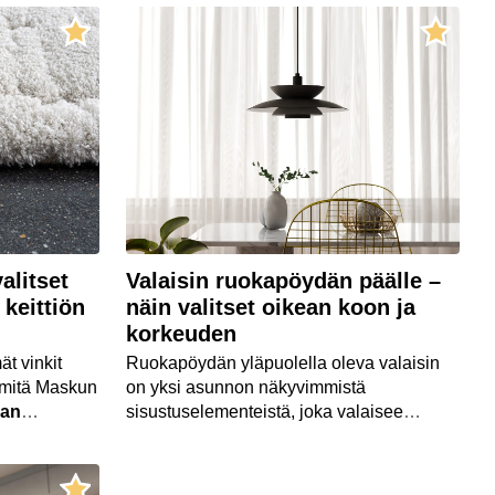
valmistaja on kotimainen Uness.
li.
alitset
Valaisin ruokapöydän päälle –
 keittiön
näin valitset oikean koon ja
korkeuden
ät vinkit
Ruokapöydän yläpuolella oleva valaisin
ä mitä Maskun
on yksi asunnon näkyvimmistä
man
sisustuselementeistä, joka valaisee
ruokailuhetket ja luo tunnelmaa. Valaisin
tulee kuitenkin ripustaa oikealle
korkeudelle sekä mitoittaa tilan tarpeisiin,