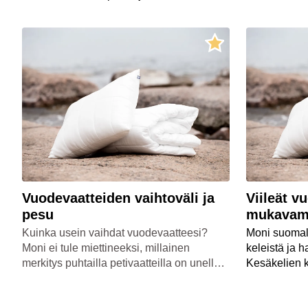
asunnossaan.
Suomessa. S
asuminen, si
odotukset ov
Vuodevaatteiden vaihtoväli ja
Viileät v
pesu
mukavam
Kuinka usein vaihdat vuodevaatteesi?
Moni suomal
Moni ei tule miettineeksi, millainen
keleistä ja h
merkitys puhtailla petivaatteilla on unelle
Kesäkelien 
ja omalle hyvinvoinnille.
joka voi te
vaikka asunn