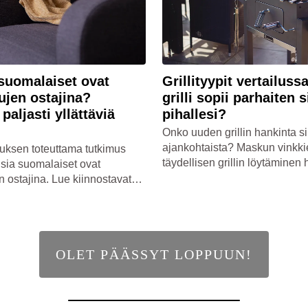
 suomalaiset ovat
Grillityypit vertailuss
ujen ostajina?
grilli sopii parhaiten 
paljasti yllättäviä
pihallesi?
Onko uuden grillin hankinta si
ajankohtaista? Maskun vinkki
uksen toteuttama tutkimus
täydellisen grillin löytäminen 
laisia suomalaiset ovat
 ostajina. Lue kiinnostavat
OLET PÄÄSSYT LOPPUUN!