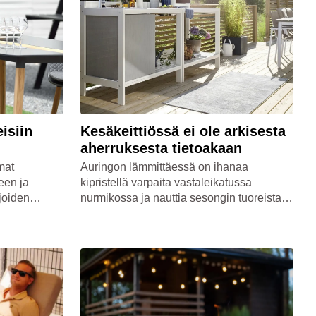
isiin
Kesäkeittiössä ei ole arkisesta
aherruksesta tietoakaan
mat
Auringon lämmittäessä on ihanaa
een ja
kipristellä varpaita vastaleikatussa
 joiden
nurmikossa ja nauttia sesongin tuoreista
n eivät voi
antimista. Kesällä moni haluaa pitkän
talven jälkeen viettää mahdollisimman
paljon aikaa ulkona. Onneksi myös monet
arkiset askareet voi siirtää ulkotiloihin! Nyt
viimeistään on hyvä hetki tehdä kesäyön
unelmasta totta, ja hankkia täydellinen
kesäkeittiö kotiin tai mökille.