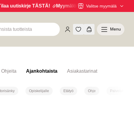
TÄ!
Myymälöistä 6kk maksuaikaa 0% korolla! Hae TÄSTÄ 
Valitse myymälä
Menu
Ohjeita
Ajankohtaista
Asiakastarinat
torisänky
Opiskelijalle
Etätyö
Ohje
Palvelut