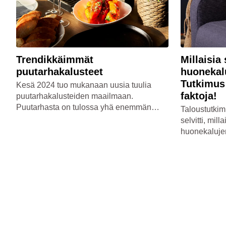
Trendikkäimmät
Millaisia
puutarhakalusteet
huonekal
Tutkimus 
Kesä 2024 tuo mukanaan uusia tuulia
faktoja!
puutarhakalusteiden maailmaan.
Puutarhasta on tulossa yhä enemmän
Taloustutkim
kodin keskipiste, jossa nautitaan
selvitti, mil
kesäpäivistä, illanvietoista ja
huonekalujen
rentoutumisesta. Millaiset kalusteet
faktat!
tekevät puutarhastasi tämän kesän
kuumimman oleskelupaikan?
Tutustutaanpa kesän trendikkäimpiin
puutarhakalusteisiin!