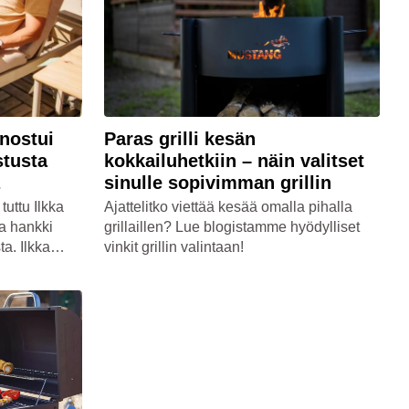
nostui
Paras grilli kesän
stusta
kokkailuhetkiin – näin valitset
sinulle sopivimman grillin
uttu Ilkka
Ajattelitko viettää kesää omalla pihalla
a hankki
grillaillen? Lue blogistamme hyödylliset
ta. Ilkka
vinkit grillin valintaan!
n myymälässä
estailemasta
 Tavoitteena
teet, joista