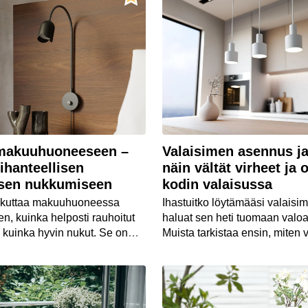
 makuuhuoneeseen –
Valaisimen asennus ja
 ihanteellisen
näin vältät virheet ja 
ksen nukkumiseen
kodin valaisussa
aikuttaa makuuhuoneessa
Ihastuitko löytämääsi valaisi
en, kuinka helposti rauhoitut
haluat sen heti tuomaan valoa 
ja kuinka hyvin nukut. Se on
Muista tarkistaa ensin, miten 
hdä kodistasi
asennetaan ja onko sinulla ka
sempi.
tarvittava asennusta varten. 
ratkaisee myös sen, voitko te
asennuksen itse vai tarvitsetk