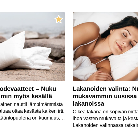
e paljastaa, mihin suuntaan
sustaminen ja ihmisten
at kehittymässä.
uodevaatteet – Nuku
Lakanoiden valinta: N
min myös kesällä
mukavammin uusissa
lakanoissa
ainen nauttii lämpimämmistä
aluaa ottaa kesästä kaiken irti.
Oikea lakana on sopivan mitta
kääntöpuolena on kuumuus,
ihoa vasten mukavalta ja kest
hdä nukkumisesta epämukavaa,
Lakanoiden valinnassa ratkai
on ikkunat ovat auki tai
kolme seikkaa: lakanan tyyppi