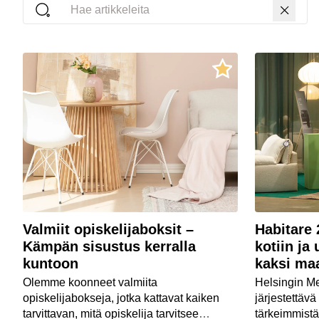
Hae artikkeleita
Valmiit opiskelijaboksit –
Habitare 
Kämpän sisustus kerralla
kotiin ja
kuntoon
kaksi ma
Olemme koonneet valmiita
Helsingin M
opiskelijabokseja, jotka kattavat kaiken
järjestettäv
tarvittavan, mitä opiskelija tarvitsee
tärkeimmistä