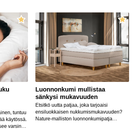
nukkumisalusta. Patjan lisäksi myös tyyny
voi olla syypää ongelmiin. Samanlainen
malli ei sovi jokaiselle, joten oikeanlainen
tyyny tulee valita kehoasi kuunnellen.
uku
Luonnonkumi mullistaa
sänkysi mukavuuden
Etsitkö uutta patjaa, joka tarjoaisi
ensiluokkaisen nukkumismukavuuden?
inen, tuntuu
Nature-malliston luonnonkumipatja
ää käytössä.
yhdistää joustavan luonnonkumin ja
see varsinkin
huolitellun rakenteen. Nature-malliston
, koko