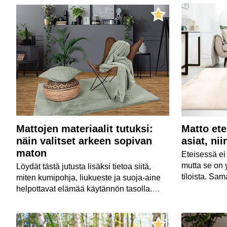
huoneen nurk
Mattojen materiaalit tutuksi:
Matto et
näin valitset arkeen sopivan
asiat, ni
maton
Eteisessä ei 
mutta se on 
Löydät tästä jutusta lisäksi tietoa siitä,
tiloista. Sa
miten kumipohja, liukueste ja suoja-aine
kodista ja on
helpottavat elämää käytännön tasolla.
ensimmäiseks
Mukana ovat myös matot tuntevan
tai saavut.
ostopäällikkömme
Anni Turmanin
vinkit.