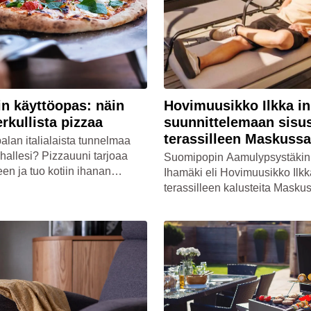
n käyttöopas: näin
Hovimuusikko Ilkka in
erkullista pizzaa
suunnittelemaan sisu
terassilleen Maskussa
palan italialaista tunnelmaa
ihallesi? Pizzauuni tarjoaa
Suomipopin Aamulypsystäkin t
een ja tuo kotiin ihanan
Ihamäki eli Hovimuusikko Ilkk
sen makumaailman. Lue
terassilleen kalusteita Maskus
vinkit herkullisen pizzan
vieraili Maskun Porttipuisto
een!
ja löysi itsensä kesäpihalta t
erilaisia kalustevaihtoehtoja.
oli löytää sellaiset terassikalus
tulisi erityisen kotoisa fiilis.