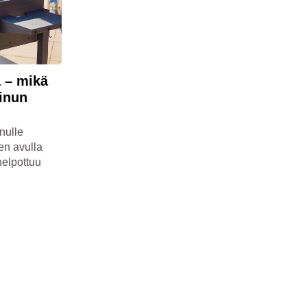
a – mikä
sinun
nulle
en avulla
helpottuu