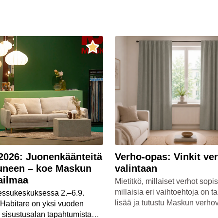
2026: Juonenkäänteitä
Verho-opas: Vinkit ve
 uneen – koe Maskun
valintaan
ailmaa
Mietitkö, millaiset verhot sopisi
millaisia eri vaihtoehtoja on t
essukeskuksessa 2.–6.9.
lisää ja tutustu Maskun verh
ä Habitare on yksi vuoden
 sisustusalan tapahtumista