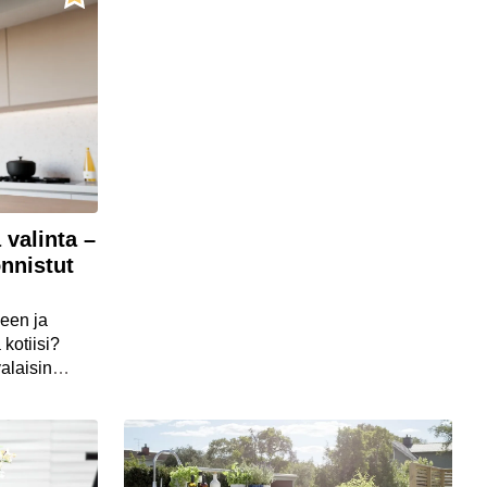
jotta ateriointi ja illanistujaiset eivät
häiriintyisi vääränlaisen valaistuksen
vuoksi.
 valinta –
onnistut
meen ja
kotiisi?
valaisin
ikki
Tämä
hdä
o