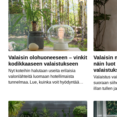
Valaisin olohuoneeseen – vinkit
Valaisin
kodikkaaseen valaistukseen
näin luot
valaistu
Nyt koteihin halutaan useita erilaisia
valonlähteitä luomaan hotellimaista
Valaistus v
tunnelmaa. Lue, kuinka voit hyödyntää
suoraan siih
kerroksellisuutta olohuoneen
illan tullen 
valaistuksessa.
myös tapa te
tunnelmalli