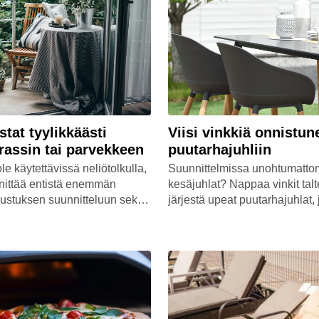
sähköasentajan apua.
stat tyylikkäästi
Viisi vinkkiä onnistune
rassin tai parvekkeen
puutarhajuhliin
ole käytettävissä neliötolkulla,
Suunnittelmissa unohtumatto
nnittää entistä enemmän
kesäjuhlat? Nappaa vinkit talt
ustuksen suunnitteluun sekä
järjestä upeat puutarhajuhlat,
oihin. Pienestä terassista tai
onnistumista säiden herratkaa
 saa ihanan viihtyisän
estää!
 kun tekee valinnat harkiten.
logista toimivat vinkit
sisustamiseen!