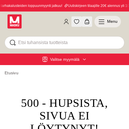
rhakalusteiden loppuunmyynti jatkuu!
Uutiskirjeen tilaajille 20€ alennus yli 100
Menu
Valitse myymälä
Etusivu
500 - HUPSISTA,
SIVUA EI
LÖYTYNYT!