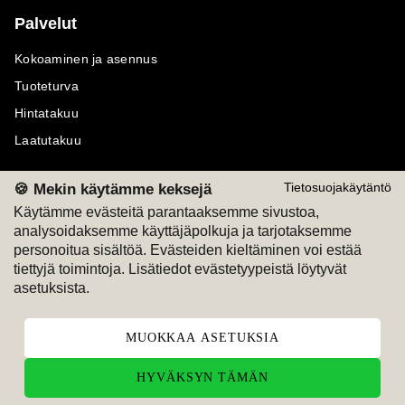
Palvelut
Kokoaminen ja asennus
Tuoteturva
Hintatakuu
Laatutakuu
🍪 Mekin käytämme keksejä
Tietosuojakäytäntö
Käytämme evästeitä parantaaksemme sivustoa,
analysoidaksemme käyttäjäpolkuja ja tarjotaksemme
Maksutavat
Seuraa meitä
personoitua sisältöä. Evästeiden kieltäminen voi estää
tiettyjä toimintoja. Lisätiedot evästetyypeistä löytyvät
M
A
SKU
M
A
SKU
asetuksista.
T
ili
L
a
s
ku
MUOKKAA ASETUKSIA
HYVÄKSYN TÄMÄN