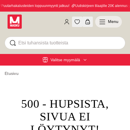
uutarhakalusteiden loppuunmyynti jatkuu!
Uutiskirjeen tilaajille 20€ alennus yl
Menu
Valitse myymälä
Etusivu
500 - HUPSISTA,
SIVUA EI
LÖYTYNYT!