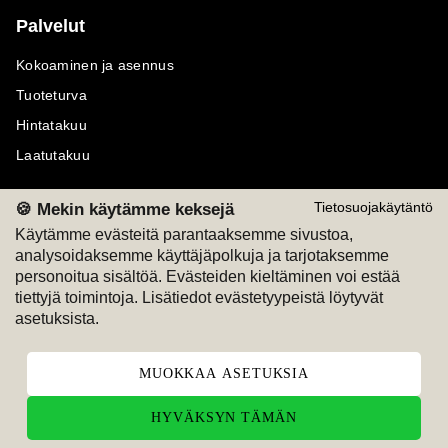
Palvelut
Kokoaminen ja asennus
Tuoteturva
Hintatakuu
Laatutakuu
🍪 Mekin käytämme keksejä
Tietosuojakäytäntö
Käytämme evästeitä parantaaksemme sivustoa,
analysoidaksemme käyttäjäpolkuja ja tarjotaksemme
Maksutavat
Seuraa meitä
personoitua sisältöä. Evästeiden kieltäminen voi estää
tiettyjä toimintoja. Lisätiedot evästetyypeistä löytyvät
M
A
SKU
M
A
SKU
asetuksista.
T
ili
L
a
s
ku
MUOKKAA ASETUKSIA
HYVÄKSYN TÄMÄN