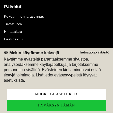
Palvelut
Kokoaminen ja asennus
Tuoteturva
Hintatakuu
Laatutakuu
🍪 Mekin käytämme keksejä
Tietosuojakäytäntö
Käytämme evästeitä parantaaksemme sivustoa,
analysoidaksemme käyttäjäpolkuja ja tarjotaksemme
Maksutavat
Seuraa meitä
personoitua sisältöä. Evästeiden kieltäminen voi estää
tiettyjä toimintoja. Lisätiedot evästetyypeistä löytyvät
M
A
SKU
M
A
SKU
asetuksista.
T
ili
L
a
s
ku
MUOKKAA ASETUKSIA
HYVÄKSYN TÄMÄN