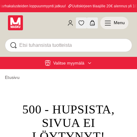
rhakalusteiden loppuunmyynti jatkuu!
Uutiskirjeen tilaajille 20€ alennus yli 10
Menu
Valitse myymälä
Etusivu
500 - HUPSISTA,
SIVUA EI
LÖYTYNYT!