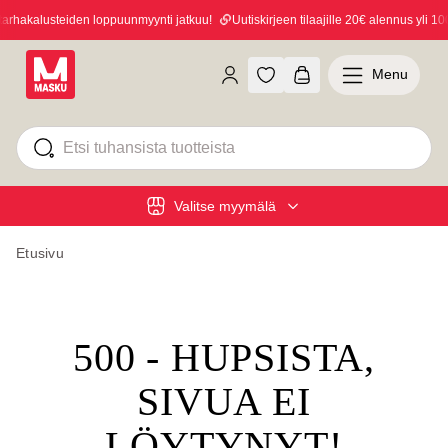
hakalusteiden loppuunmyynti jatkuu!
Uutiskirjeen tilaajille 20€ alennus yli 100€
Menu
Valitse myymälä
Etusivu
500 - HUPSISTA,
SIVUA EI
LÖYTYNYT!