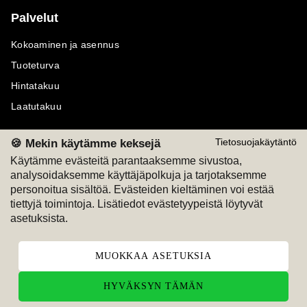
Palvelut
Kokoaminen ja asennus
Tuoteturva
Hintatakuu
Laatutakuu
🍪 Mekin käytämme keksejä
Tietosuojakäytäntö
Käytämme evästeitä parantaaksemme sivustoa,
analysoidaksemme käyttäjäpolkuja ja tarjotaksemme
Maksutavat
Seuraa meitä
personoitua sisältöä. Evästeiden kieltäminen voi estää
tiettyjä toimintoja. Lisätiedot evästetyypeistä löytyvät
M
A
SKU
M
A
SKU
asetuksista.
T
ili
L
a
s
ku
MUOKKAA ASETUKSIA
HYVÄKSYN TÄMÄN