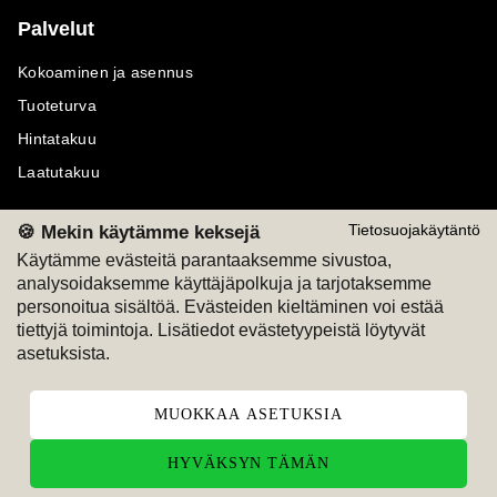
Palvelut
Kokoaminen ja asennus
Tuoteturva
Hintatakuu
Laatutakuu
🍪 Mekin käytämme keksejä
Tietosuojakäytäntö
Käytämme evästeitä parantaaksemme sivustoa,
analysoidaksemme käyttäjäpolkuja ja tarjotaksemme
Maksutavat
Seuraa meitä
personoitua sisältöä. Evästeiden kieltäminen voi estää
tiettyjä toimintoja. Lisätiedot evästetyypeistä löytyvät
M
A
SKU
M
A
SKU
asetuksista.
T
ili
L
a
s
ku
MUOKKAA ASETUKSIA
HYVÄKSYN TÄMÄN