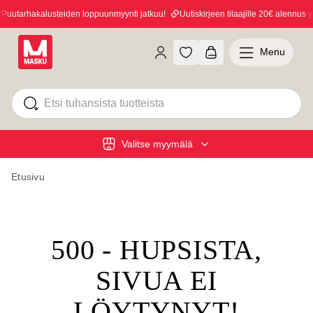
uutarhakalusteiden loppuunmyynti jatkuu!
Uutiskirjeen tilaajille 20€ alennus yl
Menu
Valitse myymälä
Etusivu
500 - HUPSISTA,
SIVUA EI
LÖYTYNYT!