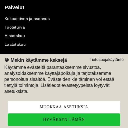
Palvelut
Kokoaminen ja asennus
Tuoteturva
Hintatakuu
Laatutakuu
🍪 Mekin käytämme keksejä
Tietosuojakäytäntö
Käytämme evästeitä parantaaksemme sivustoa,
analysoidaksemme käyttäjäpolkuja ja tarjotaksemme
Maksutavat
Seuraa meitä
personoitua sisältöä. Evästeiden kieltäminen voi estää
tiettyjä toimintoja. Lisätiedot evästetyypeistä löytyvät
M
A
SKU
M
A
SKU
asetuksista.
T
ili
L
a
s
ku
MUOKKAA ASETUKSIA
HYVÄKSYN TÄMÄN