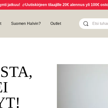
jatkuu!
Uutiskirjeen tilaajille 20€ alennus yli 100€ ostoksi
t
Suomen Halvin?
Outlet
ISTA,
EI
YT!