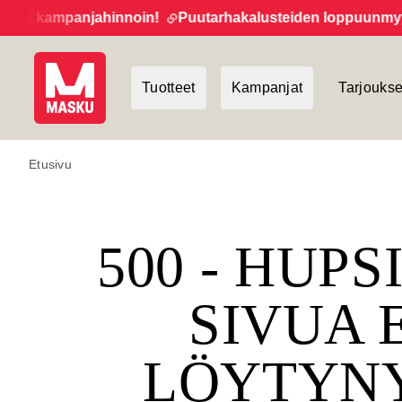
et kampanjahinnoin!
Puutarhakalusteiden loppuunmyynti 
Tuotteet
Kampanjat
Tarjoukse
Etusivu
500 - HUPS
SIVUA 
LÖYTYN