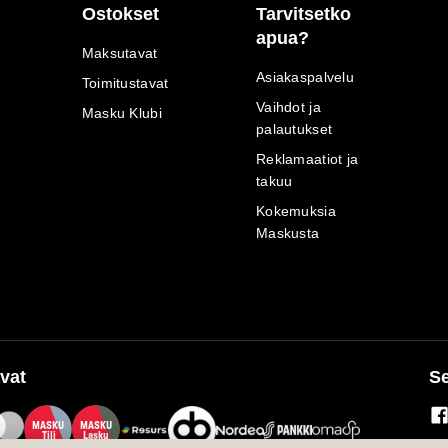
Ostokset
Tarvitsetko
apua?
Maksutavat
Asiakaspalvelu
Toimitustavat
Vaihdot ja
Masku Klubi
palautukset
Reklamaatiot ja
takuu
Kokemuksia
Maskusta
vat
Se
M
A
SKU
M
A
SKU
T
ili
L
a
s
ku