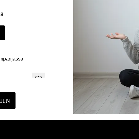
yä
E
ampanjassa
IIN