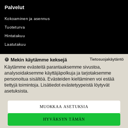
Palvelut
Kokoaminen ja asennus
Tuoteturva
Hintatakuu
Laatutakuu
🍪 Mekin käytämme keksejä
Tietosuojakäytäntö
Käytämme evästeitä parantaaksemme sivustoa,
analysoidaksemme käyttäjäpolkuja ja tarjotaksemme
Maksutavat
Seuraa meitä
personoitua sisältöä. Evästeiden kieltäminen voi estää
tiettyjä toimintoja. Lisätiedot evästetyypeistä löytyvät
M
A
SKU
M
A
SKU
asetuksista.
T
ili
L
a
s
ku
MUOKKAA ASETUKSIA
HYVÄKSYN TÄMÄN