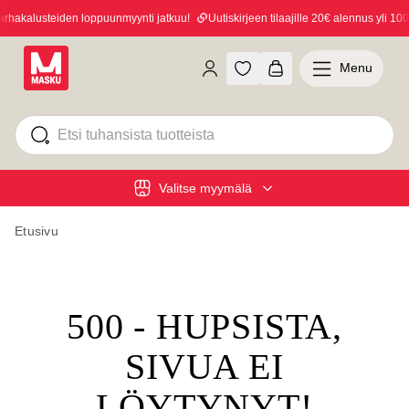
hakalusteiden loppuunmyynti jatkuu!
Uutiskirjeen tilaajille 20€ alennus yli 100€
Menu
Valitse myymälä
Etusivu
500 - HUPSISTA,
SIVUA EI
LÖYTYNYT!