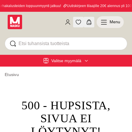
hakalusteiden loppuunmyynti jatkuu!
Uutiskirjeen tilaajille 20€ alennus yli 100€
Menu
Valitse myymälä
Etusivu
500 - HUPSISTA,
SIVUA EI
LÖYTYNYT!