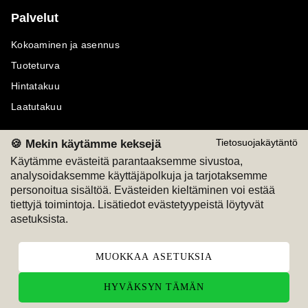
Palvelut
Kokoaminen ja asennus
Tuoteturva
Hintatakuu
Laatutakuu
🍪 Mekin käytämme keksejä
Tietosuojakäytäntö
Käytämme evästeitä parantaaksemme sivustoa,
analysoidaksemme käyttäjäpolkuja ja tarjotaksemme
Maksutavat
Seuraa meitä
personoitua sisältöä. Evästeiden kieltäminen voi estää
tiettyjä toimintoja. Lisätiedot evästetyypeistä löytyvät
M
A
SKU
M
A
SKU
asetuksista.
T
ili
L
a
s
ku
MUOKKAA ASETUKSIA
HYVÄKSYN TÄMÄN