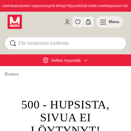
tarhakalusteiden loppuunmyynti kiihtyy! Myymälöistä kaikki mallikappaleet väh. -
Menu
Valitse myymälä
Etusivu
500 - HUPSISTA,
SIVUA EI
LÖYTYNYT!