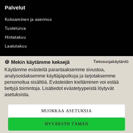
Palvelut
Kokoaminen ja asennus
Tuoteturva
Hintatakuu
Laatutakuu
🍪 Mekin käytämme keksejä
Tietosuojakäytäntö
Käytämme evästeitä parantaaksemme sivustoa,
analysoidaksemme käyttäjäpolkuja ja tarjotaksemme
Maksutavat
Seuraa meitä
personoitua sisältöä. Evästeiden kieltäminen voi estää
tiettyjä toimintoja. Lisätiedot evästetyypeistä löytyvät
M
A
SKU
M
A
SKU
asetuksista.
T
ili
L
a
s
ku
MUOKKAA ASETUKSIA
HYVÄKSYN TÄMÄN