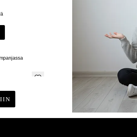
yä
E
ampanjassa
IIN