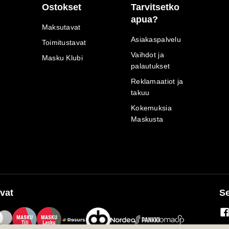
Ostokset
Tarvitsetko
apua?
Maksutavat
Asiakaspalvelu
Toimitustavat
Vaihdot ja
Masku Klubi
palautukset
Reklamaatiot ja
takuu
Kokemuksia
Maskusta
vat
Se
M
A
SKU
M
A
SKU
T
ili
L
a
s
ku