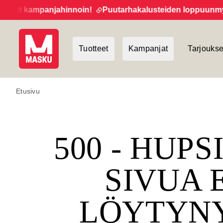
teet kampanjahinnoin!
Puutarhakalusteiden loppuunmyynt
Tuotteet
Kampanjat
Tarjoukse
Etusivu
500 - HUPS
SIVUA 
LÖYTYN