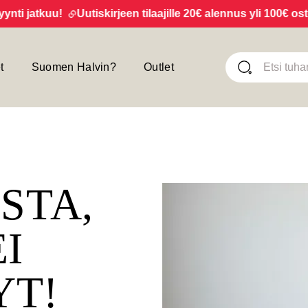
i jatkuu!
Uutiskirjeen tilaajille 20€ alennus yli 100€ ostok
t
Suomen Halvin?
Outlet
ISTA,
EI
YT!