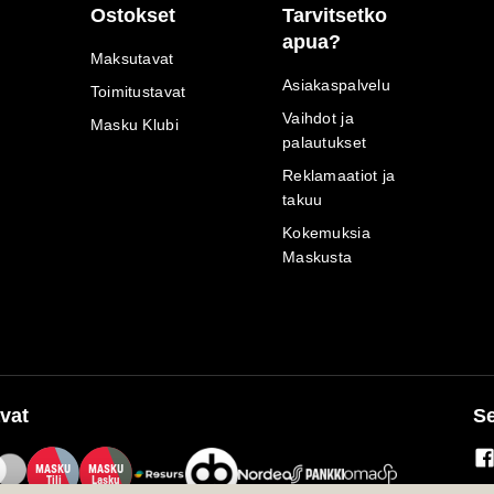
Ostokset
Tarvitsetko
apua?
Maksutavat
Asiakaspalvelu
Toimitustavat
Vaihdot ja
Masku Klubi
palautukset
Reklamaatiot ja
takuu
Kokemuksia
Maskusta
vat
Se
M
A
SKU
M
A
SKU
T
ili
L
a
s
ku