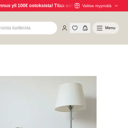
s yli 100€ ostoksista! Tilaa uutiskirje TÄSTÄ!
Myymälöistä
Valitse myymälä
Menu