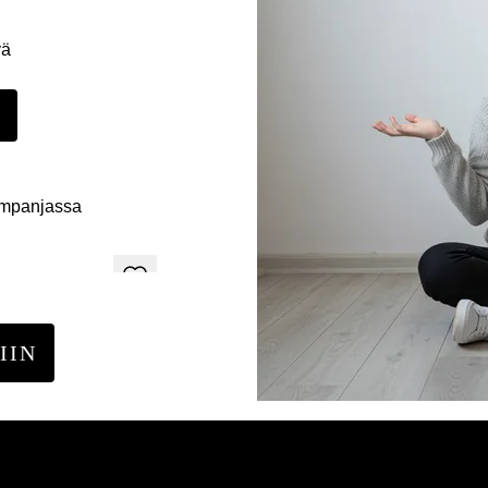
yä
E
ampanjassa
IIN