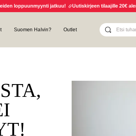
n loppuunmyynti jatkuu!
Uutiskirjeen tilaajille 20€ alennu
t
Suomen Halvin?
Outlet
ISTA,
EI
YT!