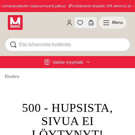
arhakalusteiden loppuunmyynti jatkuu!
Uutiskirjeen tilaajille 20€ alennus yli 10
Menu
Valitse myymälä
Etusivu
500 - HUPSISTA,
SIVUA EI
LÖYTYNYT!