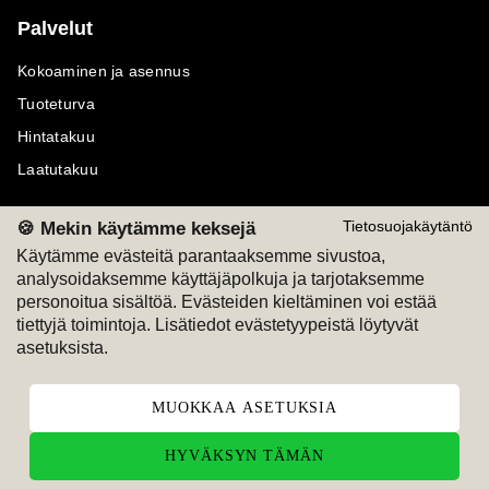
Palvelut
Kokoaminen ja asennus
Tuoteturva
Hintatakuu
Laatutakuu
🍪 Mekin käytämme keksejä
Tietosuojakäytäntö
Käytämme evästeitä parantaaksemme sivustoa,
analysoidaksemme käyttäjäpolkuja ja tarjotaksemme
Maksutavat
Seuraa meitä
personoitua sisältöä. Evästeiden kieltäminen voi estää
tiettyjä toimintoja. Lisätiedot evästetyypeistä löytyvät
M
A
SKU
M
A
SKU
asetuksista.
T
ili
L
a
s
ku
MUOKKAA ASETUKSIA
HYVÄKSYN TÄMÄN