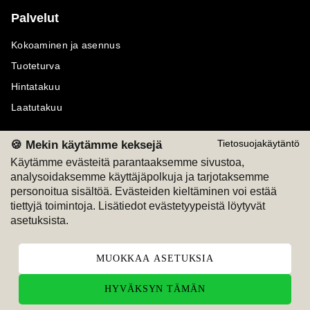
Palvelut
Kokoaminen ja asennus
Tuoteturva
Hintatakuu
Laatutakuu
🍪 Mekin käytämme keksejä
Tietosuojakäytäntö
Käytämme evästeitä parantaaksemme sivustoa,
analysoidaksemme käyttäjäpolkuja ja tarjotaksemme
Maksutavat
Seuraa meitä
personoitua sisältöä. Evästeiden kieltäminen voi estää
tiettyjä toimintoja. Lisätiedot evästetyypeistä löytyvät
M
A
SKU
M
A
SKU
asetuksista.
T
ili
L
a
s
ku
MUOKKAA ASETUKSIA
HYVÄKSYN TÄMÄN