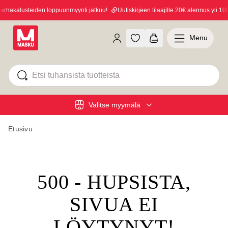
hakalusteiden loppuunmyynti jatkuu!
Uutiskirjeen tilaajille 20€ alennus yli 100€
Menu
Valitse myymälä
Etusivu
500 - HUPSISTA,
SIVUA EI
LÖYTYNYT!