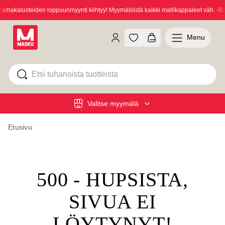
hakalusteiden loppuunmyynti kiihtyy! Myymälöistä kaikki mallikappaleet väh. -50
Menu
Valitse myymälä
Etusivu
500 - HUPSISTA,
SIVUA EI
LÖYTYNYT!