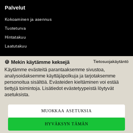
Palvelut
Kokoaminen ja asennus
Tuoteturva
Hintatakuu
Laatutakuu
🍪 Mekin käytämme keksejä
Tietosuojakäytäntö
Käytämme evästeitä parantaaksemme sivustoa,
analysoidaksemme käyttäjäpolkuja ja tarjotaksemme
Maksutavat
Seuraa meitä
personoitua sisältöä. Evästeiden kieltäminen voi estää
tiettyjä toimintoja. Lisätiedot evästetyypeistä löytyvät
M
A
SKU
M
A
SKU
asetuksista.
T
ili
L
a
s
ku
MUOKKAA ASETUKSIA
HYVÄKSYN TÄMÄN