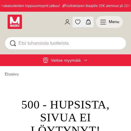
akalusteiden loppuunmyynti jatkuu!
Uutiskirjeen tilaajille 20€ alennus yli 100€ 
Menu
Valitse myymälä
Etusivu
500 - HUPSISTA,
SIVUA EI
LÖYTYNYT!