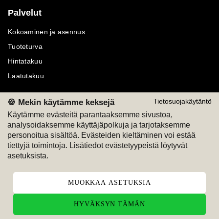
Palvelut
Kokoaminen ja asennus
Tuoteturva
Hintatakuu
Laatutakuu
🍪 Mekin käytämme keksejä
Tietosuojakäytäntö
Käytämme evästeitä parantaaksemme sivustoa,
analysoidaksemme käyttäjäpolkuja ja tarjotaksemme
Maksutavat
Seuraa meitä
personoitua sisältöä. Evästeiden kieltäminen voi estää
tiettyjä toimintoja. Lisätiedot evästetyypeistä löytyvät
M
A
SKU
M
A
SKU
asetuksista.
T
ili
L
a
s
ku
MUOKKAA ASETUKSIA
HYVÄKSYN TÄMÄN