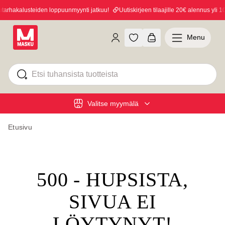
rhakalusteiden loppuunmyynti jatkuu!
Uutiskirjeen tilaajille 20€ alennus yli 10
Menu
Valitse myymälä
Etusivu
500 - HUPSISTA,
SIVUA EI
LÖYTYNYT!