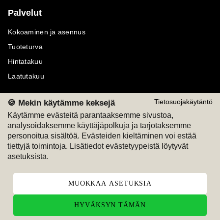
Palvelut
Kokoaminen ja asennus
Tuoteturva
Hintatakuu
Laatutakuu
🍪 Mekin käytämme keksejä
Tietosuojakäytäntö
Käytämme evästeitä parantaaksemme sivustoa,
analysoidaksemme käyttäjäpolkuja ja tarjotaksemme
Maksutavat
Seuraa meitä
personoitua sisältöä. Evästeiden kieltäminen voi estää
tiettyjä toimintoja. Lisätiedot evästetyypeistä löytyvät
M
A
SKU
M
A
SKU
asetuksista.
T
ili
L
a
s
ku
MUOKKAA ASETUKSIA
HYVÄKSYN TÄMÄN