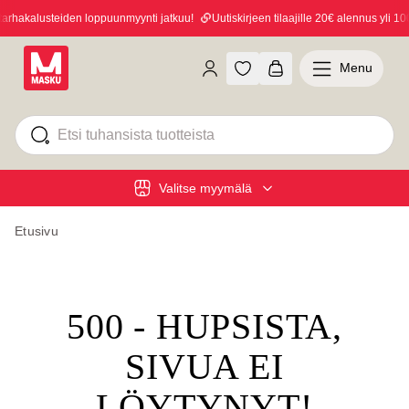
rhakalusteiden loppuunmyynti jatkuu!
Uutiskirjeen tilaajille 20€ alennus yli 100
Menu
Valitse myymälä
Etusivu
500 - HUPSISTA,
SIVUA EI
LÖYTYNYT!