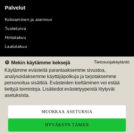
Palvelut
Kokoaminen ja asennus
Tuoteturva
Hintatakuu
Laatutakuu
🍪 Mekin käytämme keksejä
Tietosuojakäytäntö
Käytämme evästeitä parantaaksemme sivustoa,
analysoidaksemme käyttäjäpolkuja ja tarjotaksemme
Maksutavat
Seuraa meitä
personoitua sisältöä. Evästeiden kieltäminen voi estää
tiettyjä toimintoja. Lisätiedot evästetyypeistä löytyvät
M
A
SKU
M
A
SKU
asetuksista.
T
ili
L
a
s
ku
MUOKKAA ASETUKSIA
HYVÄKSYN TÄMÄN