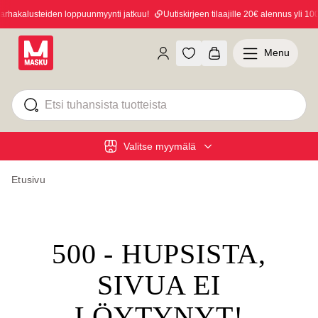
hakalusteiden loppuunmyynti jatkuu!
Uutiskirjeen tilaajille 20€ alennus yli 100€
Menu
Valitse myymälä
Etusivu
500 - HUPSISTA,
SIVUA EI
LÖYTYNYT!