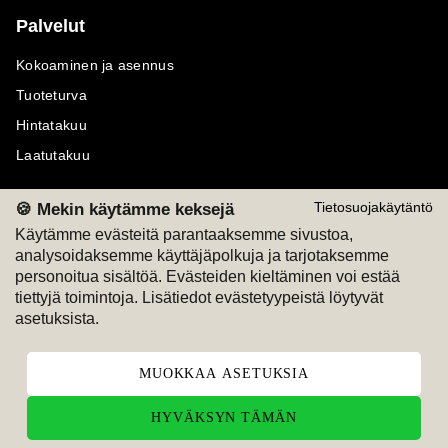
Palvelut
Kokoaminen ja asennus
Tuoteturva
Hintatakuu
Laatutakuu
🍪 Mekin käytämme keksejä
Tietosuojakäytäntö
Käytämme evästeitä parantaaksemme sivustoa,
analysoidaksemme käyttäjäpolkuja ja tarjotaksemme
Maksutavat
Seuraa meitä
personoitua sisältöä. Evästeiden kieltäminen voi estää
tiettyjä toimintoja. Lisätiedot evästetyypeistä löytyvät
M
A
SKU
M
A
SKU
asetuksista.
T
ili
L
a
s
ku
MUOKKAA ASETUKSIA
HYVÄKSYN TÄMÄN