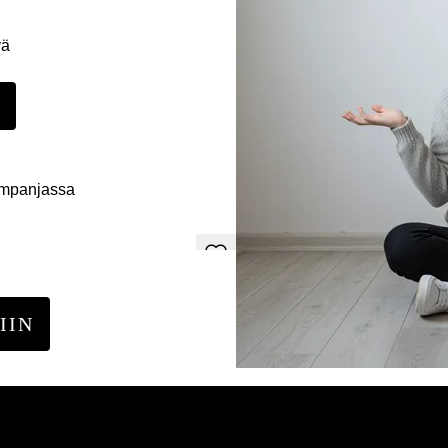
yä
E
ampanjassa
IIN