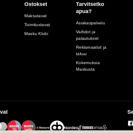
Ostokset
Tarvitsetko
apua?
Maksutavat
Asiakaspalvelu
Toimitustavat
Vaihdot ja
Masku Klubi
palautukset
Reklamaatiot ja
takuu
Kokemuksia
Maskusta
vat
Se
M
A
SKU
M
A
SKU
T
ili
L
a
s
ku