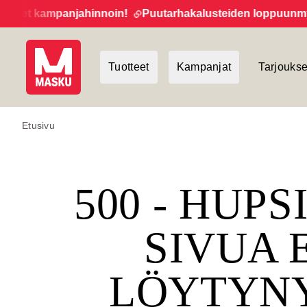
eet kampanjahinnoin!
Puutarhakalusteiden loppuunmyynti
Tuotteet
Kampanjat
Tarjoukse
Etusivu
500 - HUPS
SIVUA 
LÖYTYN