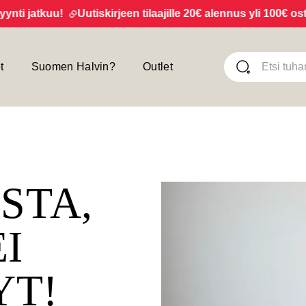
 jatkuu!
Uutiskirjeen tilaajille 20€ alennus yli 100€ ostoks
t
Suomen Halvin?
Outlet
ISTA,
EI
YT!