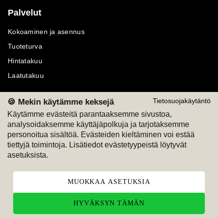
Palvelut
Kokoaminen ja asennus
Tuoteturva
Hintatakuu
Laatutakuu
🍪 Mekin käytämme keksejä
Tietosuojakäytäntö
Käytämme evästeitä parantaaksemme sivustoa,
analysoidaksemme käyttäjäpolkuja ja tarjotaksemme
Maksutavat
Seuraa meitä
personoitua sisältöä. Evästeiden kieltäminen voi estää
tiettyjä toimintoja. Lisätiedot evästetyypeistä löytyvät
M
A
SKU
M
A
SKU
asetuksista.
T
ili
L
a
s
ku
MUOKKAA ASETUKSIA
HYVÄKSYN TÄMÄN