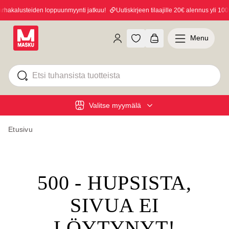
hakalusteiden loppuunmyynti jatkuu!
Uutiskirjeen tilaajille 20€ alennus yli 100€
Menu
Valitse myymälä
Etusivu
500 - HUPSISTA,
SIVUA EI
LÖYTYNYT!