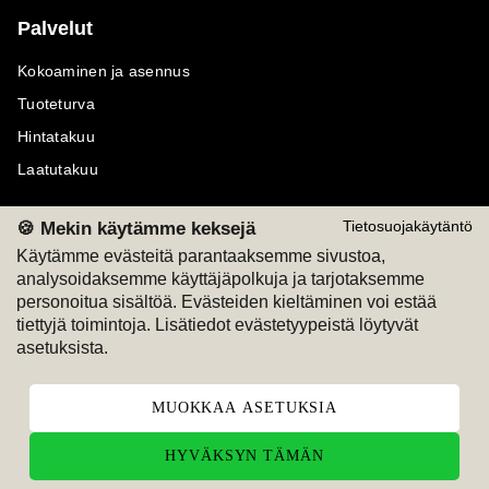
Palvelut
Kokoaminen ja asennus
Tuoteturva
Hintatakuu
Laatutakuu
🍪 Mekin käytämme keksejä
Tietosuojakäytäntö
Käytämme evästeitä parantaaksemme sivustoa,
analysoidaksemme käyttäjäpolkuja ja tarjotaksemme
Maksutavat
Seuraa meitä
personoitua sisältöä. Evästeiden kieltäminen voi estää
tiettyjä toimintoja. Lisätiedot evästetyypeistä löytyvät
M
A
SKU
M
A
SKU
asetuksista.
T
ili
L
a
s
ku
MUOKKAA ASETUKSIA
HYVÄKSYN TÄMÄN