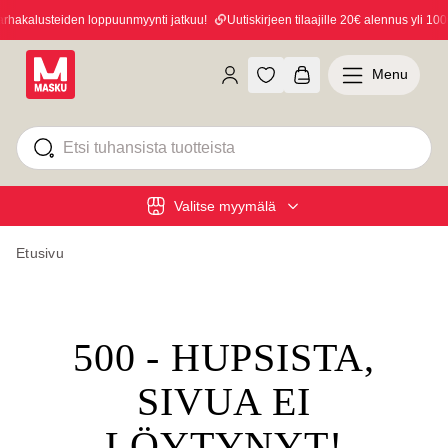
hakalusteiden loppuunmyynti jatkuu!
Uutiskirjeen tilaajille 20€ alennus yli 100€
Menu
Valitse myymälä
Etusivu
500 - HUPSISTA,
SIVUA EI
LÖYTYNYT!