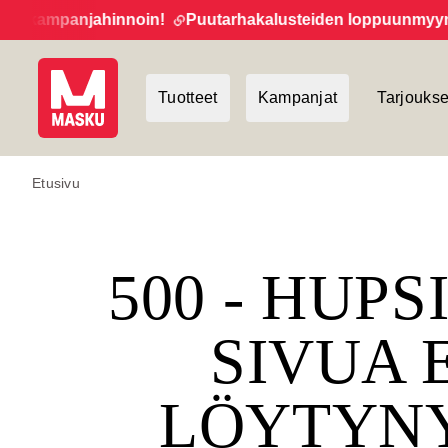
 kampanjahinnoin!
Puutarhakalusteiden loppuunmyynti ja
Tuotteet
Kampanjat
Tarjoukse
Etusivu
500 - HUPS
SIVUA 
LÖYTYN