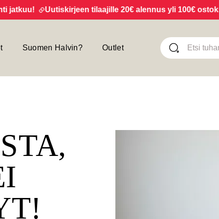
tkuu!
Uutiskirjeen tilaajille 20€ alennus yli 100€ ostoksist
t
Suomen Halvin?
Outlet
ISTA,
EI
YT!