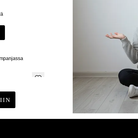
yä
E
ampanjassa
IIN