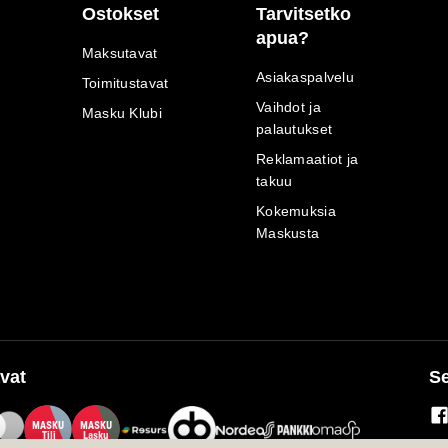
Ostokset
Tarvitsetko
apua?
Maksutavat
Asiakaspalvelu
Toimitustavat
Vaihdot ja
Masku Klubi
palautukset
Reklamaatiot ja
takuu
Kokemuksia
Maskusta
vat
Se
M
A
SKU
M
A
SKU
T
ili
L
a
s
ku