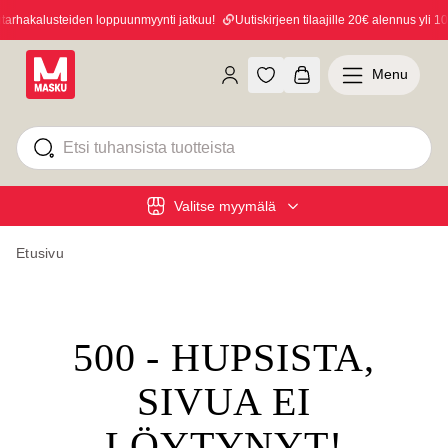
rhakalusteiden loppuunmyynti jatkuu!
Uutiskirjeen tilaajille 20€ alennus yli 100
Menu
Valitse myymälä
Etusivu
500 - HUPSISTA,
SIVUA EI
LÖYTYNYT!