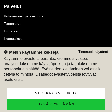
Palvelut
Kokoaminen ja asennus
Tuoteturva
Hintatakuu
Laatutakuu
🍪 Mekin käytämme keksejä
Tietosuojakäytäntö
Käytämme evästeitä parantaaksemme sivustoa,
analysoidaksemme käyttäjäpolkuja ja tarjotaksemme
Maksutavat
Seuraa meitä
personoitua sisältöä. Evästeiden kieltäminen voi estää
tiettyjä toimintoja. Lisätiedot evästetyypeistä löytyvät
M
A
SKU
M
A
SKU
asetuksista.
T
ili
L
a
s
ku
MUOKKAA ASETUKSIA
HYVÄKSYN TÄMÄN