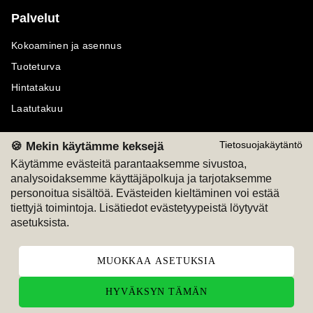
Palvelut
Kokoaminen ja asennus
Tuoteturva
Hintatakuu
Laatutakuu
🍪 Mekin käytämme keksejä
Tietosuojakäytäntö
Käytämme evästeitä parantaaksemme sivustoa,
analysoidaksemme käyttäjäpolkuja ja tarjotaksemme
Maksutavat
Seuraa meitä
personoitua sisältöä. Evästeiden kieltäminen voi estää
tiettyjä toimintoja. Lisätiedot evästetyypeistä löytyvät
M
A
SKU
M
A
SKU
asetuksista.
T
ili
L
a
s
ku
MUOKKAA ASETUKSIA
HYVÄKSYN TÄMÄN