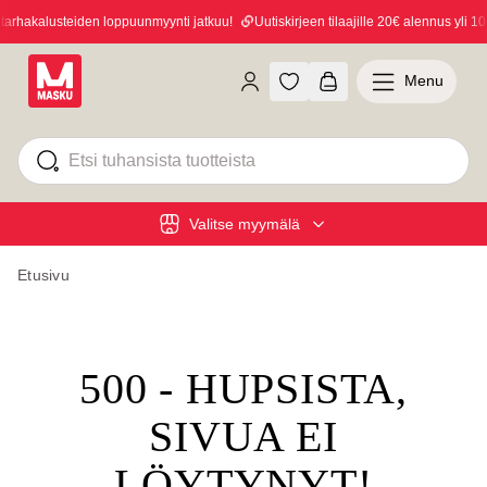
rhakalusteiden loppuunmyynti jatkuu!
Uutiskirjeen tilaajille 20€ alennus yli 100
Menu
Valitse myymälä
Etusivu
500 - HUPSISTA,
SIVUA EI
LÖYTYNYT!