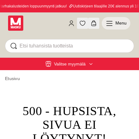
rhakalusteiden loppuunmyynti jatkuu!
Uutiskirjeen tilaajille 20€ alennus yli 100
Menu
Valitse myymälä
Etusivu
500 - HUPSISTA,
SIVUA EI
LÖYTYNYT!