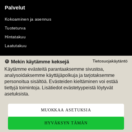
Palvelut
Kokoaminen ja asennus
Tuoteturva
Hintatakuu
Laatutakuu
🍪 Mekin käytämme keksejä
Tietosuojakäytäntö
Käytämme evästeitä parantaaksemme sivustoa,
analysoidaksemme käyttäjäpolkuja ja tarjotaksemme
Maksutavat
Seuraa meitä
personoitua sisältöä. Evästeiden kieltäminen voi estää
tiettyjä toimintoja. Lisätiedot evästetyypeistä löytyvät
M
A
SKU
M
A
SKU
asetuksista.
T
ili
L
a
s
ku
MUOKKAA ASETUKSIA
HYVÄKSYN TÄMÄN