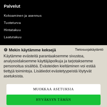
Palvelut
Kokoaminen ja asennus
Tuoteturva
Hintatakuu
Laatutakuu
🍪 Mekin käytämme keksejä
Tietosuojakäytäntö
Käytämme evästeitä parantaaksemme sivustoa,
analysoidaksemme käyttäjäpolkuja ja tarjotaksemme
Maksutavat
Seuraa meitä
personoitua sisältöä. Evästeiden kieltäminen voi estää
tiettyjä toimintoja. Lisätiedot evästetyypeistä löytyvät
M
A
SKU
M
A
SKU
asetuksista.
T
ili
L
a
s
ku
MUOKKAA ASETUKSIA
HYVÄKSYN TÄMÄN