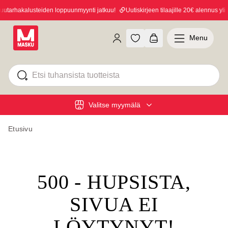
tarhakalusteiden loppuunmyynti jatkuu!
Uutiskirjeen tilaajille 20€ alennus yli 1
Menu
Valitse myymälä
Etusivu
500 - HUPSISTA,
SIVUA EI
LÖYTYNYT!