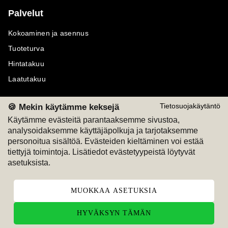
Palvelut
Kokoaminen ja asennus
Tuoteturva
Hintatakuu
Laatutakuu
🍪 Mekin käytämme keksejä
Tietosuojakäytäntö
Käytämme evästeitä parantaaksemme sivustoa,
analysoidaksemme käyttäjäpolkuja ja tarjotaksemme
Maksutavat
Seuraa meitä
personoitua sisältöä. Evästeiden kieltäminen voi estää
tiettyjä toimintoja. Lisätiedot evästetyypeistä löytyvät
M
A
SKU
M
A
SKU
asetuksista.
T
ili
L
a
s
ku
MUOKKAA ASETUKSIA
HYVÄKSYN TÄMÄN