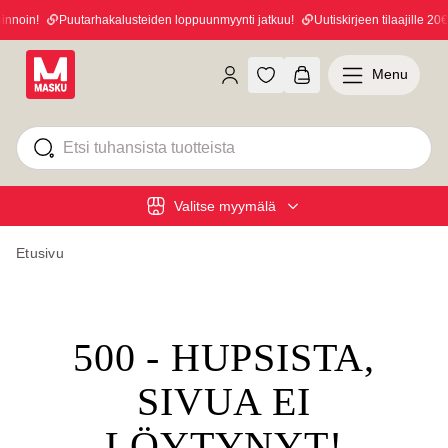
nnoin!
Puutarhakalusteiden loppuunmyynti jatkuu!
Uutiskirjeen tilaajille 20€ 
Menu
Valitse myymälä
Etusivu
500 - HUPSISTA,
SIVUA EI
LÖYTYNYT!