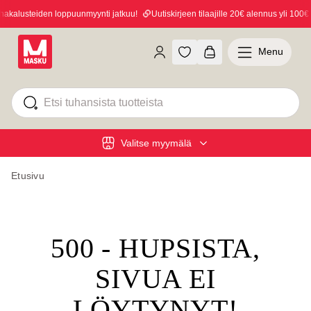
kalusteiden loppuunmyynti jatkuu!
Uutiskirjeen tilaajille 20€ alennus yli 100€ o
Menu
Valitse myymälä
Etusivu
500 - HUPSISTA,
SIVUA EI
LÖYTYNYT!