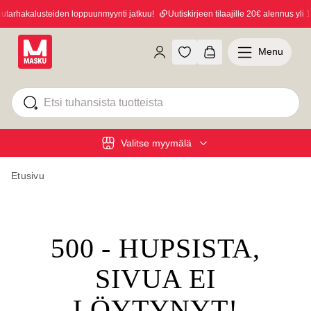
arhakalusteiden loppuunmyynti jatkuu!
Uutiskirjeen tilaajille 20€ alennus yli 10
Menu
Valitse myymälä
Etusivu
500 - HUPSISTA,
SIVUA EI
LÖYTYNYT!