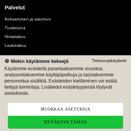
Palvelut
Kokoaminen ja asennus
Tuoteturva
Hintatakuu
Laatutakuu
🍪 Mekin käytämme keksejä
Tietosuojakäytäntö
Käytämme evästeitä parantaaksemme sivustoa,
analysoidaksemme käyttäjäpolkuja ja tarjotaksemme
Maksutavat
Seuraa meitä
personoitua sisältöä. Evästeiden kieltäminen voi estää
tiettyjä toimintoja. Lisätiedot evästetyypeistä löytyvät
M
A
SKU
M
A
SKU
asetuksista.
T
ili
L
a
s
ku
MUOKKAA ASETUKSIA
HYVÄKSYN TÄMÄN