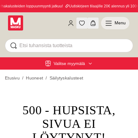
akalusteiden loppuunmyynti jatkuu!
Uutiskirjeen tilaajille 20€ alennus yli 100€ 
Menu
Valitse myymälä
Etusivu
/
Huoneet
/
Säilytyskalusteet
500 - HUPSISTA,
SIVUA EI
LÖYTYNYT!