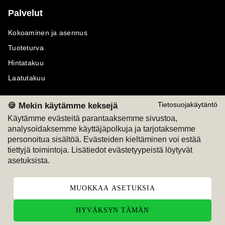
Palvelut
Kokoaminen ja asennus
Tuoteturva
Hintatakuu
Laatutakuu
🍪 Mekin käytämme keksejä
Tietosuojakäytäntö
Käytämme evästeitä parantaaksemme sivustoa,
analysoidaksemme käyttäjäpolkuja ja tarjotaksemme
Maksutavat
Seuraa meitä
personoitua sisältöä. Evästeiden kieltäminen voi estää
tiettyjä toimintoja. Lisätiedot evästetyypeistä löytyvät
M
A
SKU
M
A
SKU
asetuksista.
T
ili
L
a
s
ku
MUOKKAA ASETUKSIA
HYVÄKSYN TÄMÄN