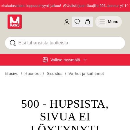
hakalusteiden loppuunmyynti jatkuu!
Uutiskirjeen tilaajille 20€ alennus yli 100€
Menu
Valitse myymälä
Etusivu
/
Huoneet
/
Sisustus
/
Verhot ja kaihtimet
500 - HUPSISTA,
SIVUA EI
LÖYTYNYT!