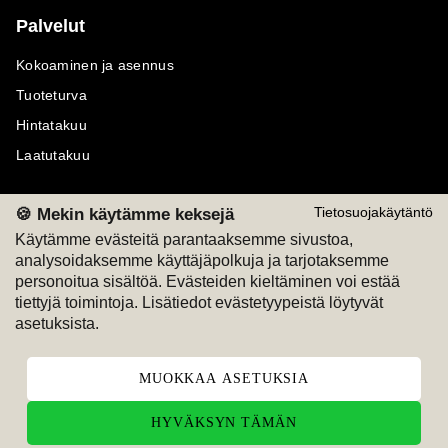
Palvelut
Kokoaminen ja asennus
Tuoteturva
Hintatakuu
Laatutakuu
🍪 Mekin käytämme keksejä
Tietosuojakäytäntö
Käytämme evästeitä parantaaksemme sivustoa,
Maksutavat
Seuraa meitä
analysoidaksemme käyttäjäpolkuja ja tarjotaksemme
personoitua sisältöä. Evästeiden kieltäminen voi estää
tiettyjä toimintoja. Lisätiedot evästetyypeistä löytyvät
M
A
SKU
M
A
SKU
T
ili
L
a
s
ku
asetuksista.
MUOKKAA ASETUKSIA
HYVÄKSYN TÄMÄN