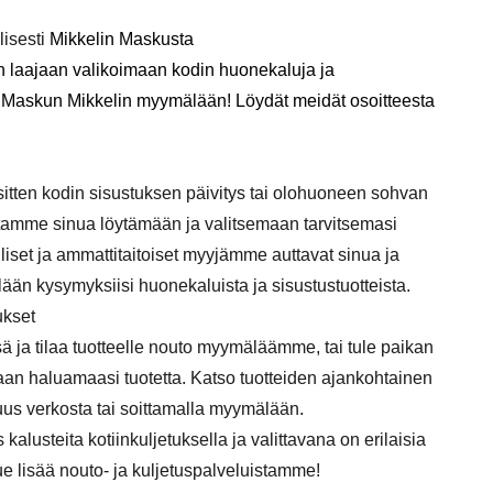
lisesti
Mikkelin Maskusta
n laajaan valikoimaan kodin huonekaluja ja
a Maskun Mikkelin myymälään! Löydät meidät osoitteesta
itten kodin sisustuksen päivitys tai olohuoneen sohvan
tamme sinua löytämään ja valitsemaan tarvitsemasi
lliset ja ammattitaitoiset myyjämme auttavat sinua ja
lään kysymyksiisi huonekaluista ja sisustustuotteista.
ukset
ä ja tilaa tuotteelle nouto myymäläämme, tai tule paikan
an haluamaasi tuotetta. Katso tuotteiden ajankohtainen
s verkosta tai soittamalla myymälään.
lusteita kotiinkuljetuksella ja valittavana on erilaisia
Lue lisää nouto- ja kuljetuspalveluistamme!