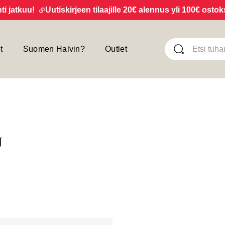
iskirjeen tilaajille 20€ alennus yli 100€ ostoksista! Tilaa uu
t
Suomen Halvin?
Outlet
KU