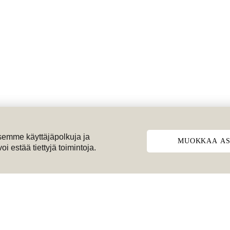
emme käyttäjäpolkuja ja
MUOKKAA AS
 estää tiettyjä toimintoja.