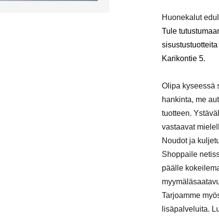
Huonekalut edul
Tule tutustumaa
sisustustuotteit
Karikontie 5.
Olipa kyseessä s
hankinta, me au
tuotteen. Ystävä
vastaavat mielel
Noudot ja kuljet
Shoppaile netiss
päälle kokeilema
myymäläsaatavuu
Tarjoamme myös ka
lisäpalveluita. 