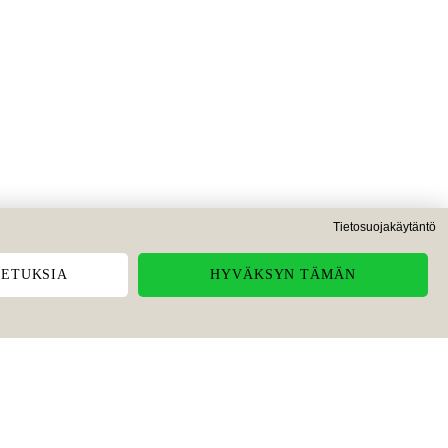
Tietosuojakäytäntö
ETUKSIA
HYVÄKSYN TÄMÄN