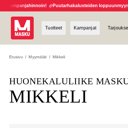
innoin!
Puutarhakalusteiden loppuunmyynti jatkuu!
Uut
Tuotteet
Kampanjat
Tarjoukse
Etusivu
/
Myymälät
/
Mikkeli
HUONEKALULIIKE MAS
MIKKELI