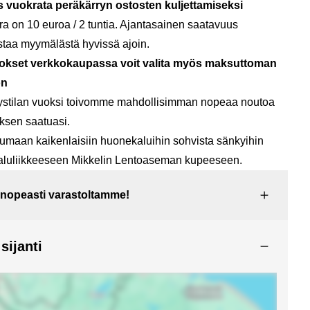
s vuokrata peräkärryn ostosten kuljettamiseksi
a on 10 euroa / 2 tuntia. Ajantasainen saatavuus
staa myymälästä hyvissä ajoin.
okset verkkokaupassa voit valita myös maksuttoman
on
ytystilan vuoksi toivomme mahdollisimman nopeaa noutoa
ksen saatuasi.
tumaan kaikenlaisiin huonekaluihin sohvista sänkyihin
luliikkeeseen Mikkelin Lentoaseman kupeeseen.
 nopeasti varastoltamme!
ijanti