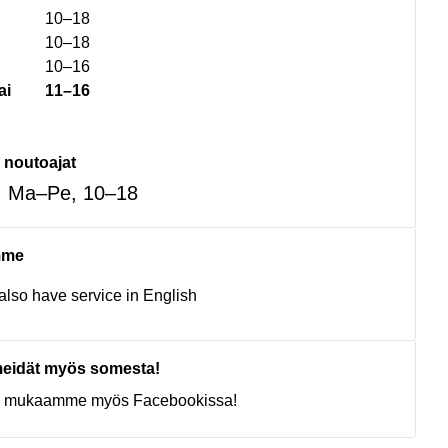
10–18
10–18
10–16
ai
11–16
 noutoajat
: Ma–Pe, 10–18
mme
lso have service in English
eidät myös somesta!
ty mukaamme myös Facebookissa!