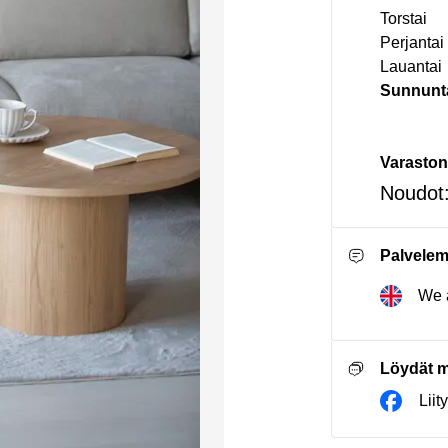
Torstai
Perjantai
Lauantai
Sunnunt
Varaston
Noudot
Palvele
We a
Löydät m
Lii