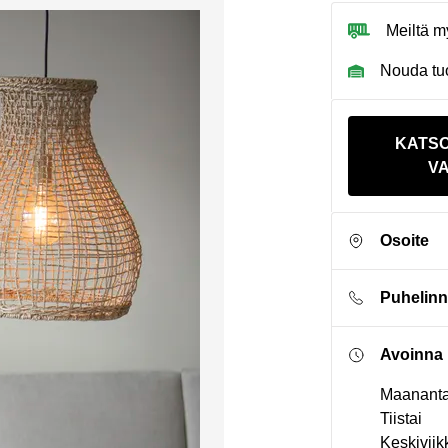
Meiltä m
Nouda tuo
KATS
VA
Osoite
Puhelin
Avoinna
Maananta
Tiistai
Keskiviik