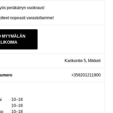
yös peräkärryn vuokraus!
tteet nopeasti varastoltamme!
O MYYMÄLÄN
LIKOIMA
Karikontie 5, Mikkeli
numero
+358201211900
i
10–18
10–18
ko
10–18