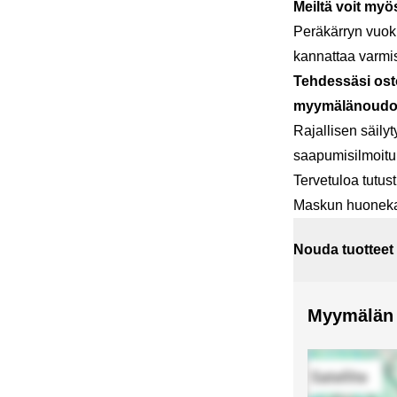
Meiltä voit myö
Peräkärryn vuokr
kannattaa varmi
Tehdessäsi ost
myymälänoud
Rajallisen säil
saapumisilmoitu
Tervetuloa tutus
Maskun huoneka
Nouda tuotteet
Myymälän s