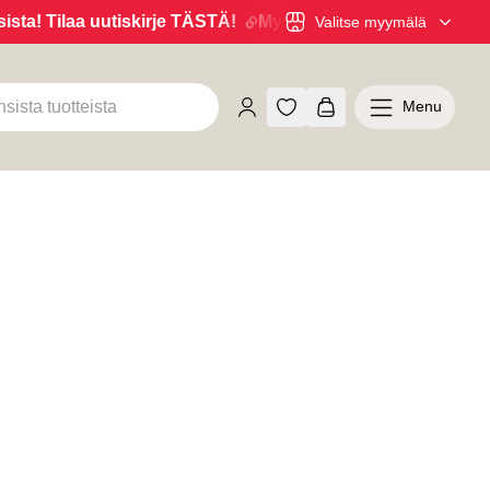
tiskirje TÄSTÄ!
Myymälöistä 6kk maksuaikaa 0% korolla! 
Valitse myymälä
Menu