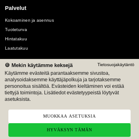
Palvelut
Kokoaminen ja asennus
Tuoteturva
Hintatakuu
Laatutakuu
🍪 Mekin käytämme keksejä
Tietosuojakäytäntö
Käytämme evästeitä parantaaksemme sivustoa,
analysoidaksemme käyttäjäpolkuja ja tarjotaksemme
Maksutavat
Seuraa meitä
personoitua sisältöä. Evästeiden kieltäminen voi estää
tiettyjä toimintoja. Lisätiedot evästetyypeistä löytyvät
M
A
SKU
M
A
SKU
asetuksista.
T
ili
L
a
s
ku
MUOKKAA ASETUKSIA
HYVÄKSYN TÄMÄN