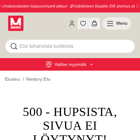
rhakalusteiden loppuunmyynti jatkuu!
Uutiskirjeen tilaajille 20€ alennus yli 10
Menu
Valitse myymälä
Etusivu
/
Nextory Etu
500 - HUPSISTA,
SIVUA EI
LÖYTYNYT!