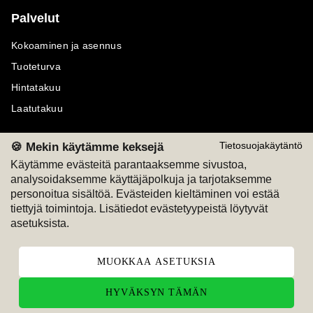
Palvelut
Kokoaminen ja asennus
Tuoteturva
Hintatakuu
Laatutakuu
🍪 Mekin käytämme keksejä
Tietosuojakäytäntö
Käytämme evästeitä parantaaksemme sivustoa,
analysoidaksemme käyttäjäpolkuja ja tarjotaksemme
Maksutavat
Seuraa meitä
personoitua sisältöä. Evästeiden kieltäminen voi estää
tiettyjä toimintoja. Lisätiedot evästetyypeistä löytyvät
M
A
SKU
M
A
SKU
asetuksista.
T
ili
L
a
s
ku
MUOKKAA ASETUKSIA
HYVÄKSYN TÄMÄN