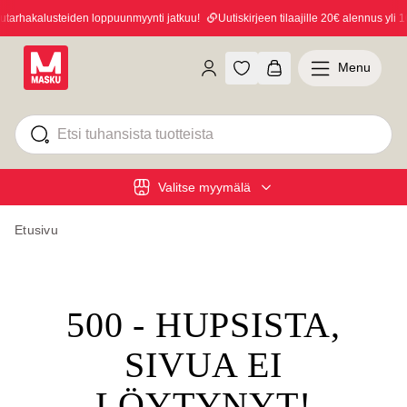
arhakalusteiden loppuunmyynti jatkuu!
Uutiskirjeen tilaajille 20€ alennus yli 10
Menu
Valitse myymälä
Etusivu
500 - HUPSISTA,
SIVUA EI
LÖYTYNYT!