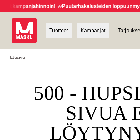
et kampanjahinnoin!
Puutarhakalusteiden loppuunmyynti 
Tuotteet
Kampanjat
Tarjoukse
Etusivu
500 - HUPS
SIVUA 
LÖYTYN