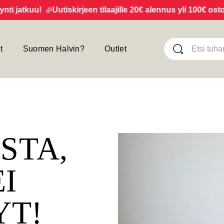
jatkuu!
Uutiskirjeen tilaajille 20€ alennus yli 100€ ostoksi
t
Suomen Halvin?
Outlet
ISTA,
EI
YT!