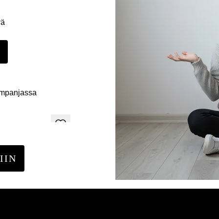
yä
E
ampanjassa
IIN