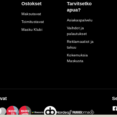
Ostokset
Tarvitsetko
apua?
Maksutavat
Asiakaspalvelu
Toimitustavat
Vaihdot ja
Masku Klubi
palautukset
Reklamaatiot ja
takuu
Kokemuksia
Maskusta
vat
Se
M
A
SKU
M
A
SKU
T
ili
L
a
s
ku