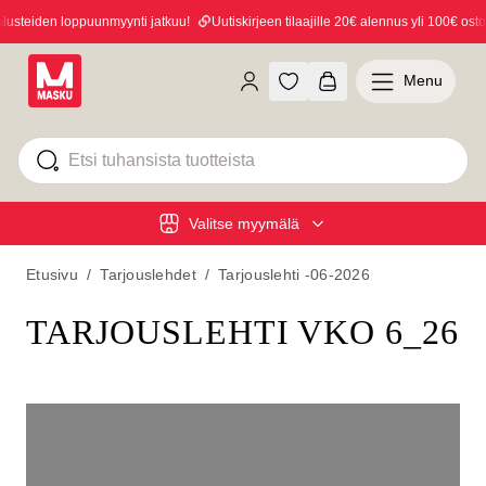
teiden loppuunmyynti jatkuu!
Uutiskirjeen tilaajille 20€ alennus yli 100€ ostoksi
Menu
Valitse myymälä
Etusivu
/
Tarjouslehdet
/
Tarjouslehti -06-2026
TARJOUSLEHTI VKO 6_26