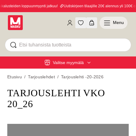
usteiden loppuunmyynti jatkuu!
Uutiskirjeen tilaajille 20€ alennus yli 100€ osto
Menu
Valitse myymälä
Etusivu
/
Tarjouslehdet
/
Tarjouslehti -20-2026
TARJOUSLEHTI VKO
20_26