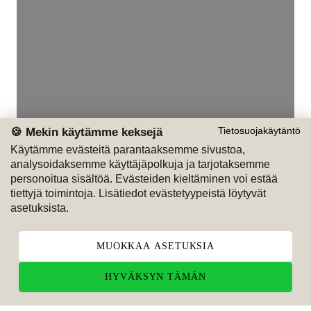
🍪 Mekin käytämme keksejä
Tietosuojakäytäntö
Käytämme evästeitä parantaaksemme sivustoa,
analysoidaksemme käyttäjäpolkuja ja tarjotaksemme
personoitua sisältöä. Evästeiden kieltäminen voi estää
tiettyjä toimintoja. Lisätiedot evästetyypeistä löytyvät
asetuksista.
MUOKKAA ASETUKSIA
HYVÄKSYN TÄMÄN