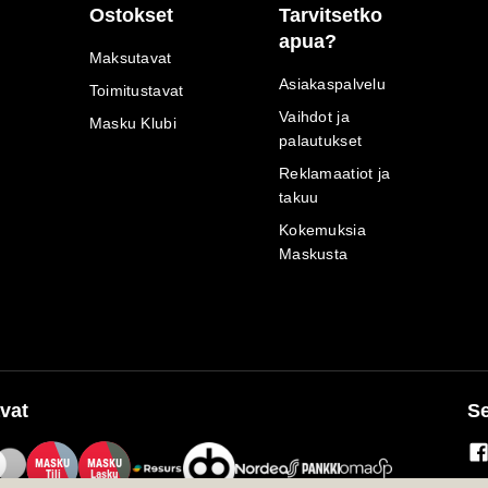
Ostokset
Tarvitsetko
apua?
Maksutavat
Asiakaspalvelu
Toimitustavat
Vaihdot ja
Masku Klubi
palautukset
Reklamaatiot ja
takuu
Kokemuksia
Maskusta
vat
Se
M
A
SKU
M
A
SKU
T
ili
L
a
s
ku