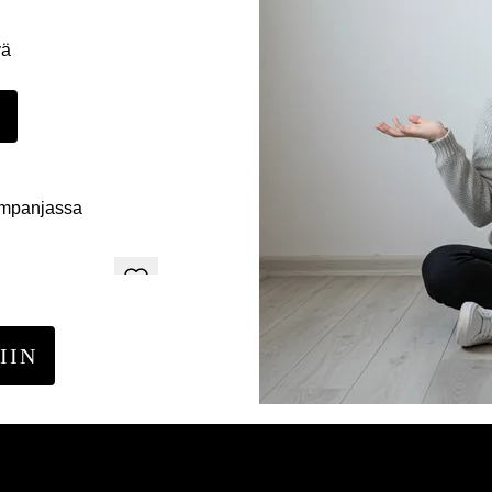
yä
E
ampanjassa
IIN