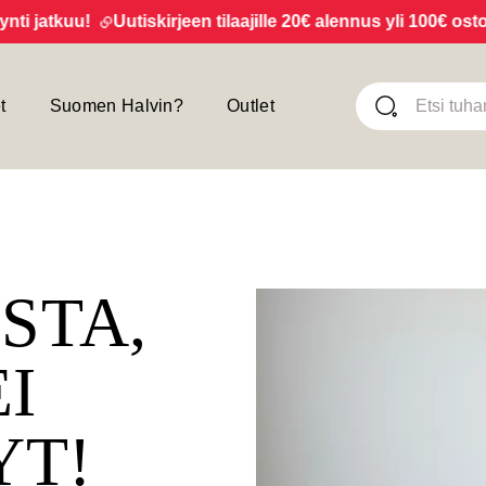
jatkuu!
Uutiskirjeen tilaajille 20€ alennus yli 100€ ostoksi
t
Suomen Halvin?
Outlet
ISTA,
EI
YT!