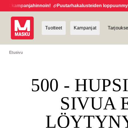
et kampanjahinnoin!
Puutarhakalusteiden loppuunmyynti 
Tuotteet
Kampanjat
Tarjoukse
Etusivu
500 - HUPS
SIVUA 
LÖYTYN