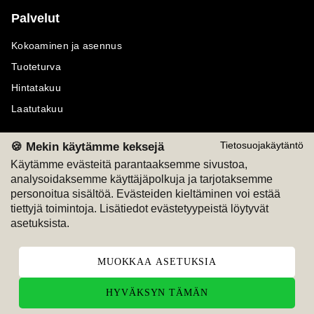
Palvelut
Kokoaminen ja asennus
Tuoteturva
Hintatakuu
Laatutakuu
🍪 Mekin käytämme keksejä
Tietosuojakäytäntö
Käytämme evästeitä parantaaksemme sivustoa,
analysoidaksemme käyttäjäpolkuja ja tarjotaksemme
Maksutavat
Seuraa meitä
personoitua sisältöä. Evästeiden kieltäminen voi estää
tiettyjä toimintoja. Lisätiedot evästetyypeistä löytyvät
M
A
SKU
M
A
SKU
asetuksista.
T
ili
L
a
s
ku
MUOKKAA ASETUKSIA
HYVÄKSYN TÄMÄN