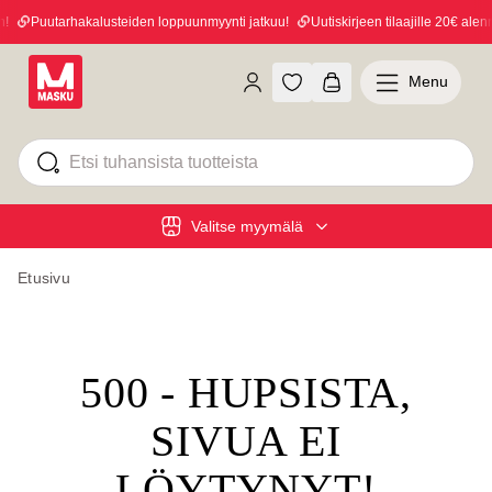
Puutarhakalusteiden loppuunmyynti jatkuu!
Uutiskirjeen tilaajille 20€ alennu
Menu
Valitse myymälä
Etusivu
500 - HUPSISTA,
SIVUA EI
LÖYTYNYT!