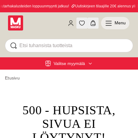
arhakalusteiden loppuunmyynti jatkuu!
Uutiskirjeen tilaajille 20€ alennus yli 1
Menu
Valitse myymälä
Etusivu
500 - HUPSISTA,
SIVUA EI
LÖYTYNYT!