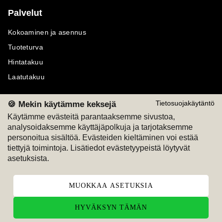
Palvelut
Kokoaminen ja asennus
Tuoteturva
Hintatakuu
Laatutakuu
🍪 Mekin käytämme keksejä
Tietosuojakäytäntö
Käytämme evästeitä parantaaksemme sivustoa,
analysoidaksemme käyttäjäpolkuja ja tarjotaksemme
Maksutavat
Seuraa meitä
personoitua sisältöä. Evästeiden kieltäminen voi estää
tiettyjä toimintoja. Lisätiedot evästetyypeistä löytyvät
M
A
SKU
M
A
SKU
asetuksista.
T
ili
L
a
s
ku
MUOKKAA ASETUKSIA
HYVÄKSYN TÄMÄN